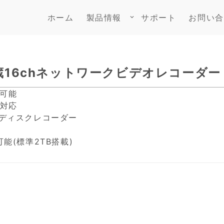
ホーム
製品情報
サポート
お問い合
keyboard_arrow_down
E内蔵16chネットワークビデオレコーダー
続可能
画対応
ドディスクレコーダー
能(標準2TB搭載)