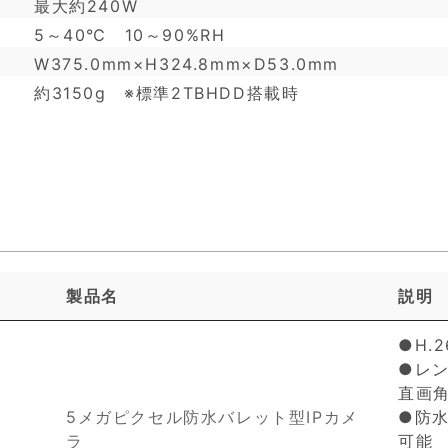
最大約240W
5～40℃ 10～90%RH
W375.0mm×H324.8mm×D53.0mm
約3150g ※標準2TBHDD搭載時
製品名
説明
●H.
●レン
直画角
5メガピクセル防水バレット型IPカメ
●防水
ラ
可能