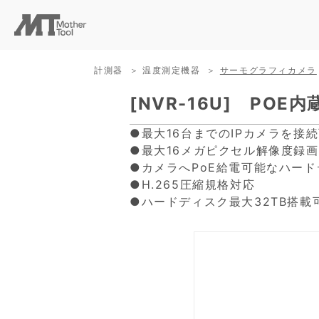
計測器
温度測定機器
サーモグラフィカメラ
[NVR-16U] PO
●最大16台までのIPカメラを接
●最大16メガピクセル解像度録
●カメラへPoE給電可能なハー
●H.265圧縮規格対応
●ハードディスク最大32TB搭載可