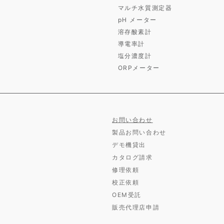
マルチ水質測定器
pH メーター
溶存酸素計
導電率計
塩分濃度計
ORPメーター
お問い合わせ
製品お問い合わせ
デモ機貸出
カタログ請求
修理依頼
校正依頼
OEM受託
販売代理店申請