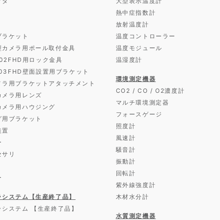
クタ
大型表示温度計
熱中症指数計
放射温度計
ブラケット
温度コントローラー
型カメラ用ポール取付金具
温度モジュール
D02FHD用ロック金具
温湿度計
D03FHD壁面設置用ブラケット
環境測定機器
メラ用ブラケットアタッチメント
CO2 / CO / O2濃度計
カメラ用レンズ
マルチ環境測定器
カメラ用ハウジング
フォースゲージ
グ用ブラケット
照度計
装置
風速計
ー
騒音計
セサリ
振動計
回転計
ー
紫外線強度計
ラシステム【生産終了品】
木材水分計
ラシステム 【生産終了品】
水質測定機器