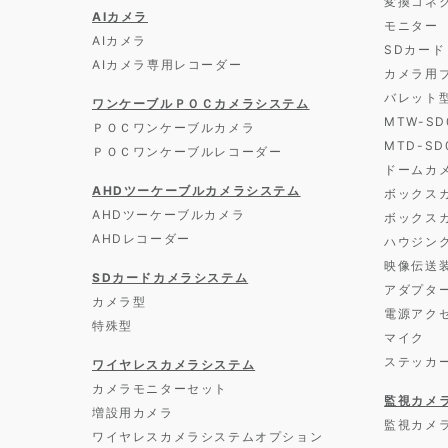
変換コネ
AIカメラ
モニター
AIカメラ
SDカード
AIカメラ専用レコーダー
カメラ用
バレット
ワンケーブルＰＯＣカメラシステム
MTW-S
ＰＯＣワンケーブルカメラ
MTD-S
ＰＯＣワンケーブルレコーダー
ドームカ
AHDツーケーブルカメラシステム
ボックス
AHDツーケーブルカメラ
ボックス
AHDレコーダー
ハウジン
映像伝送
SDカードカメラシステム
アダプタ
カメラ型
電源アク
特殊型
マイク
ステッカ
ワイヤレスカメラシステム
カメラモニターセット
監視カメ
増設用カメラ
監視カメ
ワイヤレスカメラシステムオプション