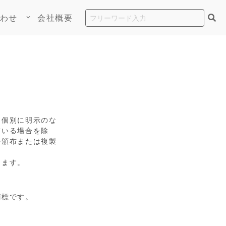
わせ
会社概要
keyboard_arrow_down
、個別に明示のな
ている場合を除
を頒布または複製
します。
商標です。