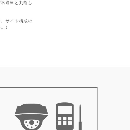
が不適当と判断し
。
は、サイト構成の
い。）