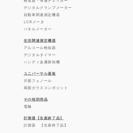
検電器・導通チェッカー
デジタルクランプメーター
自動車関連測定機器
LCRメータ
パネルメーター
生活関連測定機器
アルコール検知器
デジタルタイマー
ハンディ金属探知機
ユニバーサル基板
片面フェノール
両面ガラスコンポジット
その他別売品
電極
計測器【生産終了品】
計測器 【生産終了品】