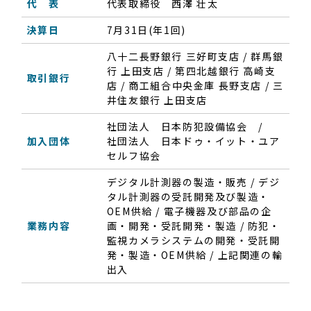
代 表
代表取締役 西澤 壮太
決算日
7月31日(年1回)
八十二長野銀行 三好町支店 / 群馬銀
行 上田支店 / 第四北越銀行 高崎支
取引銀行
店 / 商工組合中央金庫 長野支店 / 三
井住友銀行 上田支店
社団法人 日本防犯設備協会 /
加入団体
社団法人 日本ドゥ・イット・ユア
セルフ協会
デジタル計測器の製造・販売 / デジ
タル計測器の受託開発及び製造・
OEM供給 / 電子機器及び部品の企
業務内容
画・開発・受託開発・製造 / 防犯・
監視カメラシステムの開発・受託開
発・製造・OEM供給 / 上記関連の輸
出入