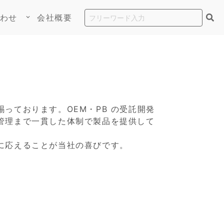
わせ
会社概要
keyboard_arrow_down
っております。OEM・PB の受託開発
管理まで一貫した体制で製品を提供して
に応えることが当社の喜びです。