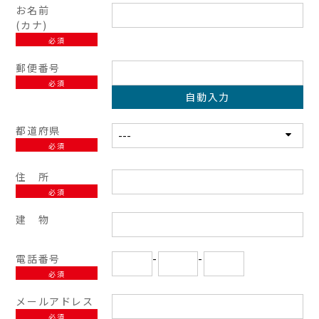
お名前
(カナ)
必須
郵便番号
必須
自動入力
都道府県
必須
住 所
必須
建 物
電話番号
-
-
必須
メールアドレス
必須