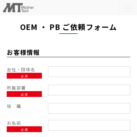
togg
navi
OEM ・ PB ご依頼フォーム
お客様情報
会社・団体名
必須
所属部署
必須
役 職
お名前
必須