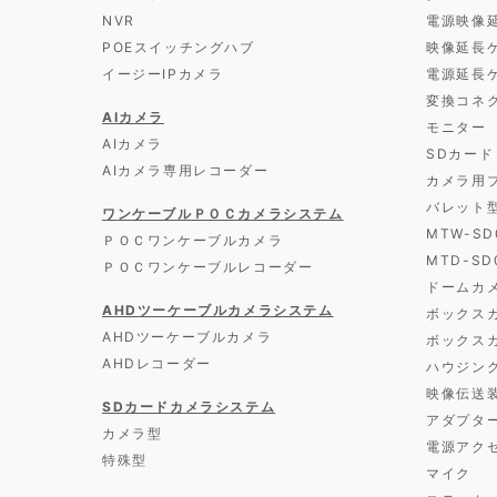
NVR
電源映像
POEスイッチングハブ
映像延長
イージーIPカメラ
電源延長
変換コネ
AIカメラ
モニター
AIカメラ
SDカード
AIカメラ専用レコーダー
カメラ用
バレット
ワンケーブルＰＯＣカメラシステム
MTW-S
ＰＯＣワンケーブルカメラ
MTD-S
ＰＯＣワンケーブルレコーダー
ドームカ
AHDツーケーブルカメラシステム
ボックス
AHDツーケーブルカメラ
ボックス
AHDレコーダー
ハウジン
映像伝送
SDカードカメラシステム
アダプタ
カメラ型
電源アク
特殊型
マイク