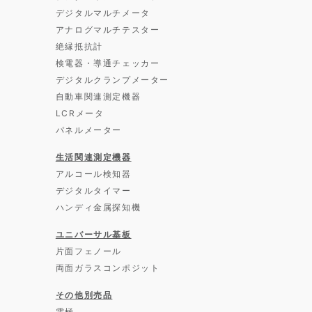
デジタルマルチメータ
アナログマルチテスター
絶縁抵抗計
検電器・導通チェッカー
デジタルクランプメーター
自動車関連測定機器
LCRメータ
パネルメーター
生活関連測定機器
アルコール検知器
デジタルタイマー
ハンディ金属探知機
ユニバーサル基板
片面フェノール
両面ガラスコンポジット
その他別売品
電極