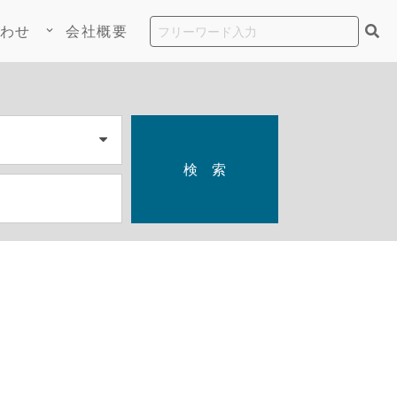
わせ
会社概要
keyboard_arrow_down
検 索