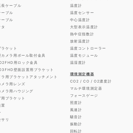
延長ケーブル
温度計
ケーブル
温度センサー
ケーブル
中心温度計
クタ
大型表示温度計
熱中症指数計
放射温度計
ブラケット
温度コントローラー
型カメラ用ポール取付金具
温度モジュール
D02FHD用ロック金具
温湿度計
D03FHD壁面設置用ブラケット
環境測定機器
メラ用ブラケットアタッチメント
CO2 / CO / O2濃度計
カメラ用レンズ
マルチ環境測定器
カメラ用ハウジング
フォースゲージ
グ用ブラケット
照度計
装置
風速計
ー
騒音計
セサリ
振動計
回転計