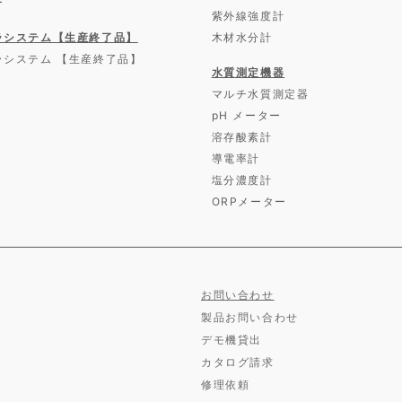
ー
紫外線強度計
ラシステム【生産終了品】
木材水分計
ラシステム 【生産終了品】
水質測定機器
マルチ水質測定器
pH メーター
溶存酸素計
導電率計
塩分濃度計
ORPメーター
お問い合わせ
製品お問い合わせ
デモ機貸出
カタログ請求
修理依頼