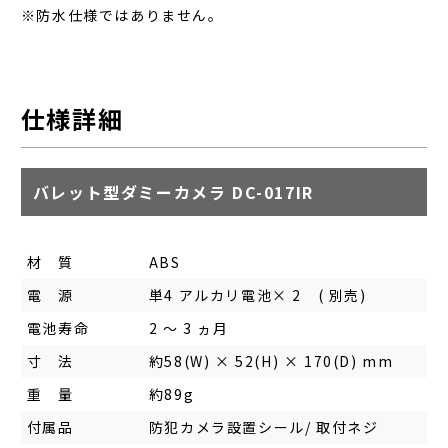
※防水仕様ではありません。
仕様詳細
バレット型ダミーカメラ DC-017IR
材 質
ABS
電 源
単4 アルカリ電池× 2 ( 別売)
電池寿命
2 ～ 3 ヵ月
寸 法
約58(W) × 52(H) × 170(D) mm
重 量
約89g
付属品
防犯カメラ設置シール/ 取付ネジ