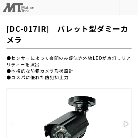
togg
navi
[DC-017IR] バレット型ダミーカ
メラ
●センサーによって夜間のみ疑似赤外線LEDが点灯しリア
リティーを演出
●本格的な防犯カメラ形状設計
●コスパに優れた防犯抑止力