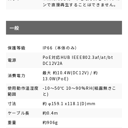
ンで直接再生することはできません。
一般
保護等級
IP66（本体のみ）
PoE対応HUB IEEE802.3af/at/bt
電源
DC12V2A
最大 約10.4W(DC12V) / 約
消費電力
13.0W(PoE)
使用動作温湿度
-10～50℃ 10～90%RH(結露無きこ
範囲
と)
寸法
約 φ159.1 x118.1(D)mm
ケーブル長
約0.4m
重量
約906g