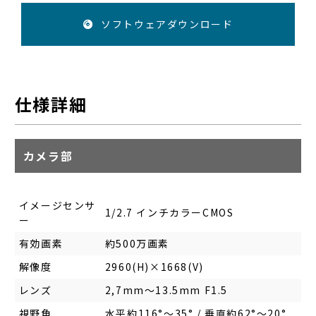
ソフトウェアダウンロード
仕様詳細
カメラ部
イメージセンサ
1/2.7 インチカラーCMOS
ー
有効画素
約500万画素
解像度
2960(H)×1668(V)
レンズ
2,7mm～13.5mm F1.5
視野角
水平約116°～35° / 垂直約62°～20°