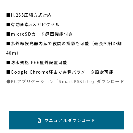
■H.265圧縮方式対応
■有効画素5メガピクセル
■microSDカード録画機能付き
■赤外線投光器内蔵で夜間の撮影も可能（最長照射距離
40m）
■防水規格IP66屋外設置可能
■Google Chrome経由で各種パラメータ設定可能
●PCアプリケーション「SmartPSSLite」ダウンロード
マニュアルダウンロード