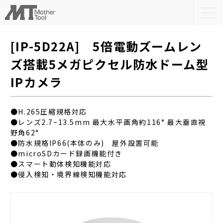
togg
navi
[IP-5D22A] 5倍電動ズームレン
ズ搭載5メガピクセル防水ドーム型
IPカメラ
●H.265圧縮規格対応
●レンズ2.7~13.5mm 最大水平画角約116° 最大垂直視
野角62°
●防水規格IP66(本体のみ) 屋外設置可能
●microSDカード録画機能付き
●スマート動体検知機能対応
●侵入検知・境界線検知機能対応