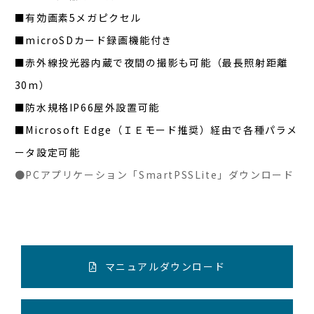
■有効画素5メガピクセル
■microSDカード録画機能付き
■赤外線投光器内蔵で夜間の撮影も可能（最長照射距離
30m）
■防水規格IP66屋外設置可能
■Microsoft Edge（ＩＥモード推奨）経由で各種パラメ
ータ設定可能
●PCアプリケーション「SmartPSSLite」ダウンロード
マニュアルダウンロード