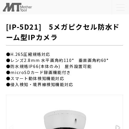
togg
navi
[IP-5D21] 5メガピクセル防水ド
ーム型IPカメラ
●H.265圧縮規格対応
●レンズ2.8mm 水平画角約110° 垂直画角約60°
●防水規格IP66(本体のみ) 屋外設置可能
●microSDカード録画機能付き
●スマート動体検知機能対応
●侵入検知・境界線検知機能対応