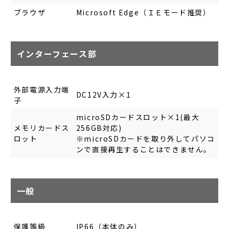
ブラウザ
Microsoft Edge（ＩＥモード推奨）
インターフェース部
外部電源入力端
DC12V入力×1
子
microSDカードスロット×1(最大
メモリカードス
256GB対応)
ロット
※microSDカードを取り外してパソコ
ンで直接再生することはできません。
一般
保護等級
IP66（本体のみ）