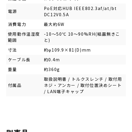
PoE対応HUB IEEE802.3af/at/bt
電源
DC12V0.5A
消費電力
最大約6W
使用動作温湿度
-10～50℃ 10～90%RH(結露無きこ
範囲
と)
寸法
約φ109.9×81(D)mm
ケーブル長
約0.4m
重量
約360g
取扱説明書 / トルクスレンチ / 取付用
付属品
ネジ・アンカー / 取付位置決めシート
/ LAN端子キャップ