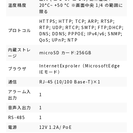
温度精度
20°C~ +50 °C ※画面中央 1/4 の範囲に
限る
HTTPS; HTTP; TCP; ARP; RTSP;
RTP; UDP; RTCP; SMTP; FTP;DHCP;
プロトコル
DNS; DDNS; PPPOE; IPv4/v6; SNMP;
QoS; UPnP; NTP
内蔵ストレ
microSD カード:256GB
ージ
InternetExproler（MicrosoftEdge
ブラウザ
IEモード）
通信
RJ-45 (10/100 Base-T)×1
アラーム入
1
出力
音声入出力
1
RS-485
1
電源
12V 1.2A/ PoE