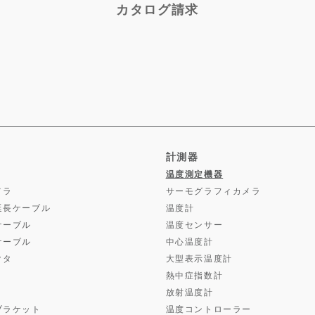
カタログ請求
計測器
温度測定機器
メラ
サーモグラフィカメラ
延長ケーブル
温度計
ケーブル
温度センサー
ケーブル
中心温度計
クタ
大型表示温度計
熱中症指数計
放射温度計
ブラケット
温度コントローラー