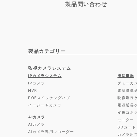
製品問い合わせ
製品カテゴリー
監視カメラシステム
IPカメラシステム
周辺機器
IPカメラ
ダミーカ
NVR
電源映像
POEスイッチングハブ
映像延長
イージーIPカメラ
電源延長
変換コネ
AIカメラ
モニター
AIカメラ
SDカード
AIカメラ専用レコーダー
カメラ用