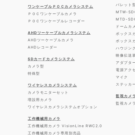
バレット
ワンケーブルＰＯＣカメラシステム
MTW-S
ＰＯＣワンケーブルカメラ
MTD-S
ＰＯＣワンケーブルレコーダー
ドームカ
AHDツーケーブルカメラシステム
ボックス
AHDツーケーブルカメラ
ボックス
AHDレコーダー
ハウジン
映像伝送
SDカードカメラシステム
アダプタ
カメラ型
電源アク
特殊型
マイク
ステッカ
ワイヤレスカメラシステム
カメラモニターセット
監視カメ
増設用カメラ
監視カメ
ワイヤレスカメラシステムオプション
工作機械用カメラ
工作機械用カメラ VisionLine RWC2.0
工作機械用カメラ専用別売品