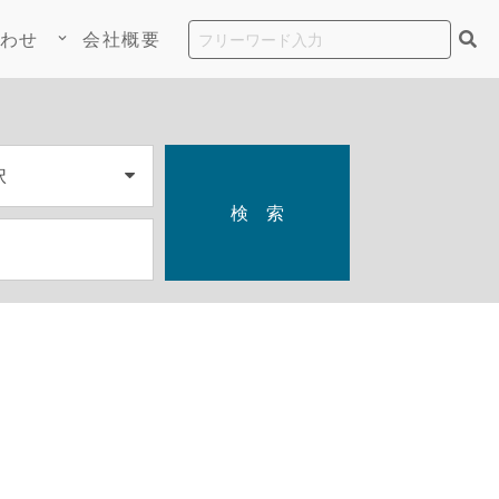
わせ
会社概要
keyboard_arrow_down
検 索