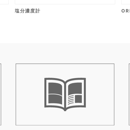
塩分濃度計
O