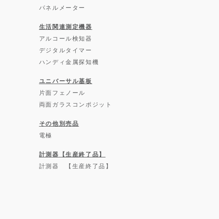
パネルメーター
生活関連測定機器
アルコール検知器
デジタルタイマー
ハンディ金属探知機
ユニバーサル基板
片面フェノール
両面ガラスコンポジット
その他別売品
電極
計測器【生産終了品】
計測器 【生産終了品】