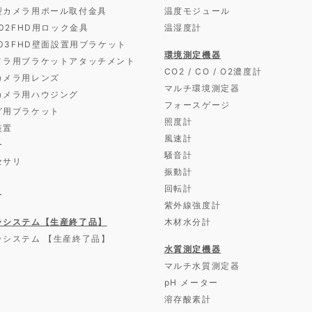
型カメラ用ポール取付金具
温度モジュール
D02FHD用ロック金具
温湿度計
D03FHD壁面設置用ブラケット
環境測定機器
メラ用ブラケットアタッチメント
CO2 / CO / O2濃度計
カメラ用レンズ
マルチ環境測定器
カメラ用ハウジング
フォースゲージ
グ用ブラケット
照度計
装置
風速計
ー
騒音計
セサリ
振動計
回転計
ー
紫外線強度計
ラシステム【生産終了品】
木材水分計
ラシステム 【生産終了品】
水質測定機器
マルチ水質測定器
pH メーター
溶存酸素計