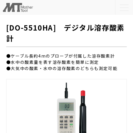
togg
navi
[DO-5510HA] デジタル溶存酸素
計
●ケーブル長約4mのプローブが付属した溶存酸素計
●水中の酸素量を表す溶存酸素を簡単に測定
●大気中の酸素・水中の溶存酸素のどちらも測定可能