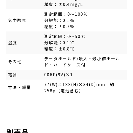
精度：±0.4mg/L
測定範囲：0～100％
気中酸素
分解能：0.1％
精度：±0.7％
測定範囲：0～50℃
温度
分解能：0.1℃
精度：±0.8℃
データホールド/最大・最小値ホール
その他
ド・ハードケース付
電源
006P(9V)×1
77(W)×188(H)×34(D)mm 約
寸法・重量
258g（電池含む）
別売品