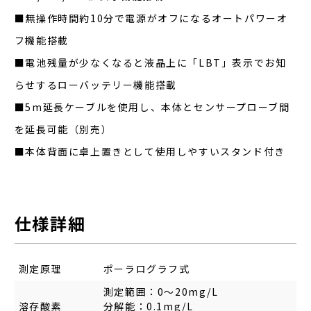
■無操作時間約10分で電源がオフになるオートパワーオ
フ機能搭載
■電池残量が少なくなると液晶上に「LBT」表示でお知
らせするローバッテリー機能搭載
■5m延長ケーブルを使用し、本体とセンサープローブ間
を延長可能（別売）
■本体背面に卓上置きとして使用しやすいスタンド付き
仕様詳細
測定原理
ポーラログラフ式
測定範囲：0～20mg/L
溶存酸素
分解能：0.1mg/L