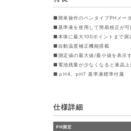
■簡単操作のペンタイプPHメー
■基準液を使用して簡易校正が可
■本体に最大100ポイントまで
■自動温度補正機能搭載
■測定値の最大値/最小値を表示す
■電池残量が少なくなると液晶上
■ｐH4、pH7 基準液標準付属
仕様詳細
PH測定