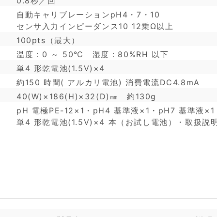
0.8秒／回
自動キャリブレーションpH4・7・10
センサ入力インピーダンス10 12乗Ω以上
100pts（最大）
温度：0 ～ 50℃ 湿度：80%RH 以下
単4 形乾電池(1.5V)×4
約150 時間( アルカリ電池) 消費電流DC4.8mA
40(W)×186(H)×32(D)㎜ 約130g
pH 電極PE-12×1・pH4 基準液×1・pH7 基準液×1
単4 形乾電池(1.5V)×4 本（お試し電池）・取扱説