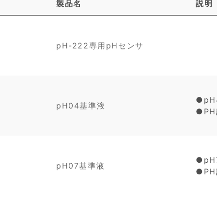
製品名
説明
pH-222専用pHセンサ
●pH
pH04基準液
●P
●pH
pH07基準液
●P