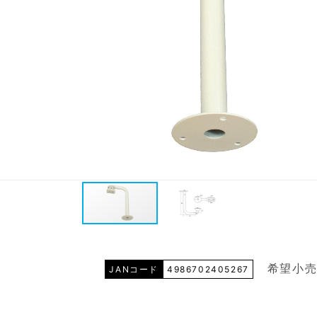
希望小売
JANコード
4986702405267