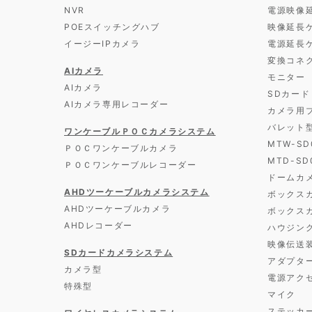
NVR
電源映像
POEスイッチングハブ
映像延長
イージーIPカメラ
電源延長
変換コネ
AIカメラ
モニター
AIカメラ
SDカード
AIカメラ専用レコーダー
カメラ用
バレット
ワンケーブルＰＯＣカメラシステム
MTW-S
ＰＯＣワンケーブルカメラ
MTD-S
ＰＯＣワンケーブルレコーダー
ドームカ
AHDツーケーブルカメラシステム
ボックス
AHDツーケーブルカメラ
ボックス
AHDレコーダー
ハウジン
映像伝送
SDカードカメラシステム
アダプタ
カメラ型
電源アク
特殊型
マイク
ステッカ