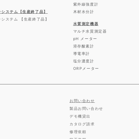
紫外線強度計
ラシステム【生産終了品】
木材水分計
ラシステム 【生産終了品】
水質測定機器
マルチ水質測定器
pH メーター
溶存酸素計
導電率計
塩分濃度計
ORPメーター
お問い合わせ
製品お問い合わせ
デモ機貸出
カタログ請求
修理依頼