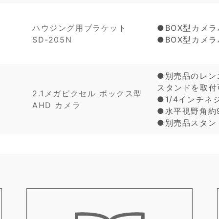
ハウジング用ブラケット
●BOX型カメ
SD-205N
●BOX型カメ
●別売品のレン
スタンドを取付
2.1メガピクセル ボックス型
D
●1/4インチ
AHD カメラ
●水平視野角約9
●別売品スタン