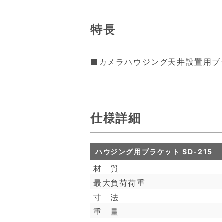
特長
■カメラハウジング天井設置用ブ
仕様詳細
ハウジング用ブラケット SD-215
材 質
最大負荷荷重
寸 法
重 量