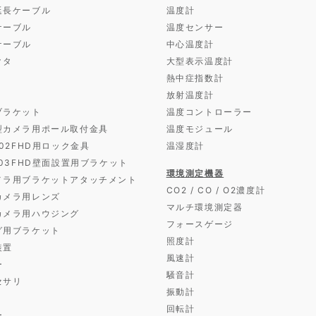
延長ケーブル
温度計
ケーブル
温度センサー
ケーブル
中心温度計
クタ
大型表示温度計
熱中症指数計
放射温度計
ブラケット
温度コントローラー
型カメラ用ポール取付金具
温度モジュール
D02FHD用ロック金具
温湿度計
D03FHD壁面設置用ブラケット
環境測定機器
メラ用ブラケットアタッチメント
CO2 / CO / O2濃度計
カメラ用レンズ
マルチ環境測定器
カメラ用ハウジング
フォースゲージ
グ用ブラケット
照度計
装置
風速計
ー
騒音計
セサリ
振動計
回転計
ー