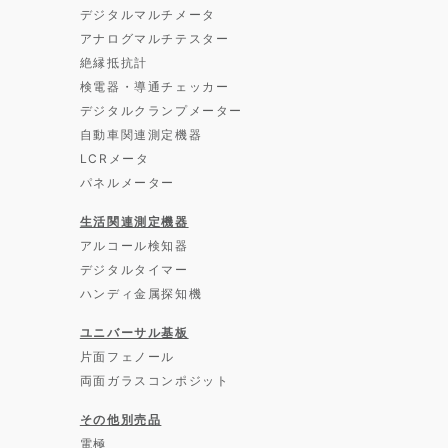
デジタルマルチメータ
アナログマルチテスター
絶縁抵抗計
検電器・導通チェッカー
デジタルクランプメーター
自動車関連測定機器
LCRメータ
パネルメーター
生活関連測定機器
アルコール検知器
デジタルタイマー
ハンディ金属探知機
ユニバーサル基板
片面フェノール
両面ガラスコンポジット
その他別売品
電極