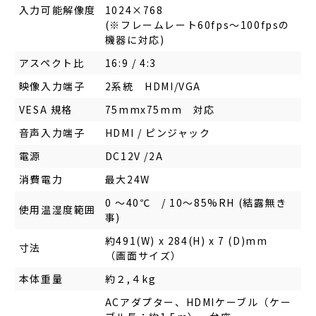
入力可能解像度
1024×768
(※フレームレート60fps～100fpsの
機器に対応)
アスペクト比
16:9 / 4:3
映像入力端子
2系統 HDMI/VGA
VESA 規格
75mmx75mm 対応
音声入力端子
HDMI / ピンジャック
電源
DC12V /2A
消費電力
最大24W
0 ～40℃ / 10～85%RH (結露無き
使用温湿度範囲
事)
約491(W) x 284(H) x 7 (D)mm
寸法
（画面サイズ）
本体重量
約２,４kg
ACアダプター、HDMIケーブル（ケー