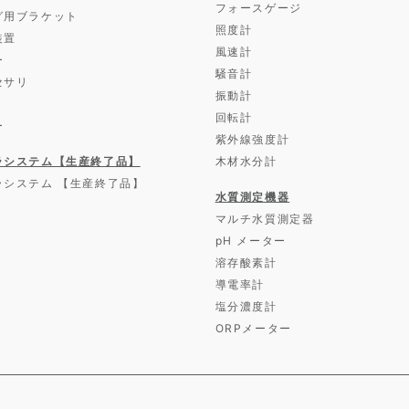
フォースゲージ
グ用ブラケット
照度計
装置
風速計
ー
騒音計
セサリ
振動計
回転計
ー
紫外線強度計
ラシステム【生産終了品】
木材水分計
ラシステム 【生産終了品】
水質測定機器
マルチ水質測定器
pH メーター
溶存酸素計
導電率計
塩分濃度計
ORPメーター