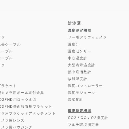
計測器
温度測定機器
メラ
サーモグラフィカメラ
延長ケーブル
温度計
ケーブル
温度センサー
ケーブル
中心温度計
クタ
大型表示温度計
熱中症指数計
放射温度計
ブラケット
温度コントローラー
型カメラ用ポール取付金具
温度モジュール
D02FHD用ロック金具
温湿度計
D03FHD壁面設置用ブラケット
環境測定機器
メラ用ブラケットアタッチメント
CO2 / CO / O2濃度計
カメラ用レンズ
マルチ環境測定器
カメラ用ハウジング