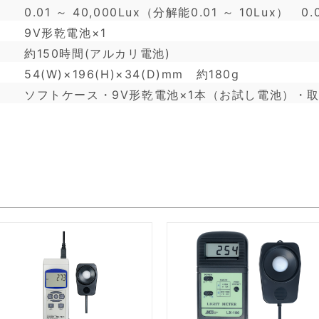
0.01 ～ 40,000Lux（分解能0.01 ～ 10Lux） 0.0
9V形乾電池×1
約150時間(アルカリ電池)
54(W)×196(H)×34(D)mm 約180g
ソフトケース・9V形乾電池×1本（お試し電池）・