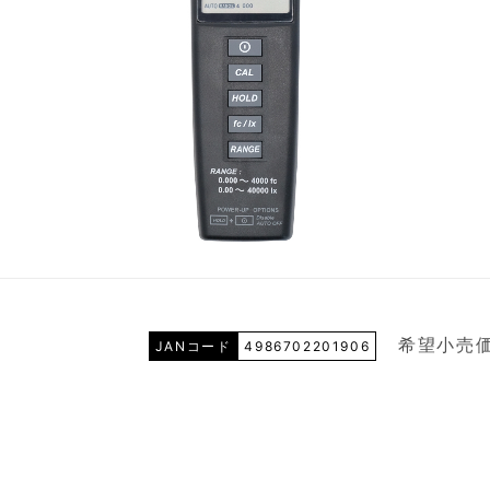
希望小売価
JANコード
4986702201906