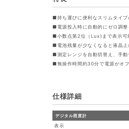
■持ち運びに便利なスリムタイプ
■電源投入時に自動的にゼロ調整
■小数点第2位（Lux)まで表示
■電池残量が少なくなると液晶上
■測定レンジを自動切替え、手動
■無操作時間約30分で電源がオ
仕様詳細
デジタル照度計
表示