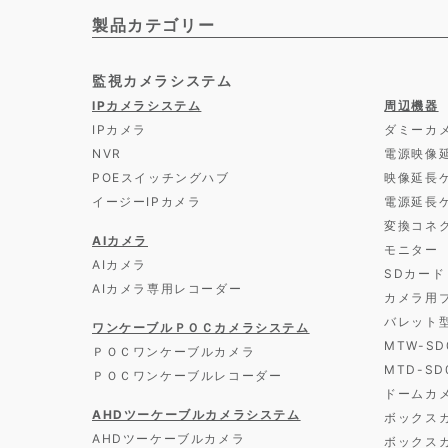
製品カテゴリー
監視カメラシステム
IPカメラシステム
周辺機器
IPカメラ
ダミーカ
NVR
電源映像
POEスイッチングハブ
映像延長
イージーIPカメラ
電源延長
変換コネ
AIカメラ
モニター
AIカメラ
SDカード
AIカメラ専用レコーダー
カメラ用
バレット
ワンケーブルＰＯＣカメラシステム
MTW-S
ＰＯＣワンケーブルカメラ
MTD-S
ＰＯＣワンケーブルレコーダー
ドームカ
AHDツーケーブルカメラシステム
ボックス
AHDツーケーブルカメラ
ボックス