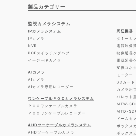
製品カテゴリー
監視カメラシステム
IPカメラシステム
周辺機器
IPカメラ
ダミーカ
NVR
電源映像
POEスイッチングハブ
映像延長
イージーIPカメラ
電源延長
変換コネ
AIカメラ
モニター
AIカメラ
SDカード
AIカメラ専用レコーダー
カメラ用
バレット
ワンケーブルＰＯＣカメラシステム
MTW-S
ＰＯＣワンケーブルカメラ
MTD-S
ＰＯＣワンケーブルレコーダー
ドームカ
AHDツーケーブルカメラシステム
ボックス
AHDツーケーブルカメラ
ボックス