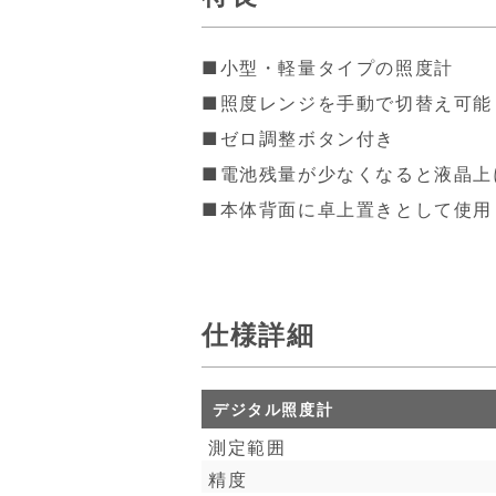
■小型・軽量タイプの照度計
■照度レンジを手動で切替え可能
■ゼロ調整ボタン付き
■電池残量が少なくなると液晶上
■本体背面に卓上置きとして使用
仕様詳細
デジタル照度計
測定範囲
精度