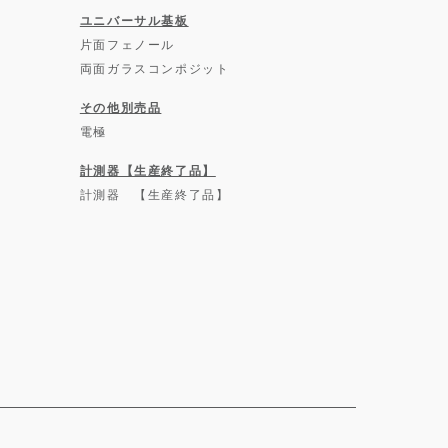
ユニバーサル基板
片面フェノール
両面ガラスコンポジット
その他別売品
電極
計測器【生産終了品】
計測器 【生産終了品】