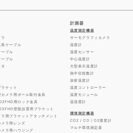
計測器
温度測定機器
メラ
サーモグラフィカメラ
延長ケーブル
温度計
ケーブル
温度センサー
ケーブル
中心温度計
クタ
大型表示温度計
熱中症指数計
放射温度計
ブラケット
温度コントローラー
型カメラ用ポール取付金具
温度モジュール
D02FHD用ロック金具
温湿度計
D03FHD壁面設置用ブラケット
環境測定機器
メラ用ブラケットアタッチメント
CO2 / CO / O2濃度計
カメラ用レンズ
マルチ環境測定器
カメラ用ハウジング