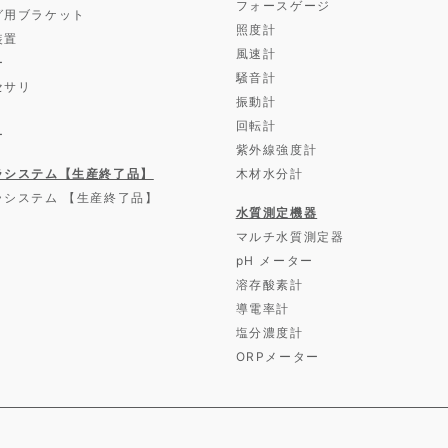
フォースゲージ
グ用ブラケット
照度計
装置
風速計
ー
騒音計
セサリ
振動計
回転計
ー
紫外線強度計
ラシステム【生産終了品】
木材水分計
ラシステム 【生産終了品】
水質測定機器
マルチ水質測定器
pH メーター
溶存酸素計
導電率計
塩分濃度計
ORPメーター