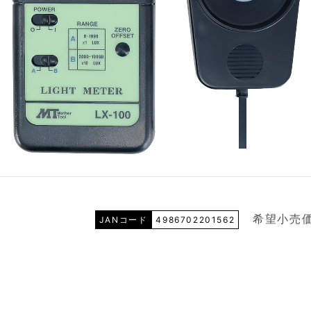
希望小売価
JANコード
4986702201562