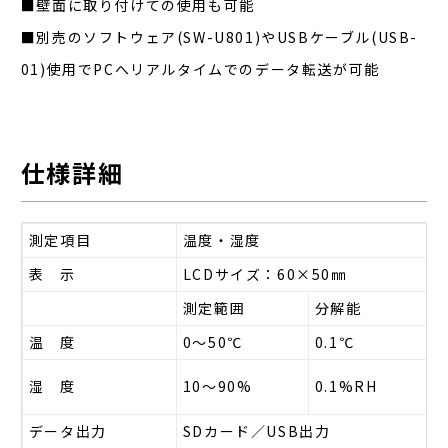
■壁面に取り付けての使用も可能
■別売のソフトウェア(SW-U801)やUSBケーブル(USB-
01)使用でPCへリアルタイムでのデータ転送が可能
仕様詳細
測定項目
温度・湿度
表 示
LCDサイズ：60×50㎜
測定範囲
分解能
温 度
0～50℃
0.1℃
±
±
湿 度
10～90%
0.1%RH
±
データ出力
SDカード／USB出力