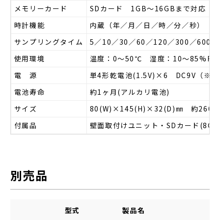
メモリーカード
SDカード 1GB～16GBまで対応
時計機能
内蔵（年／月／日／時／分／秒）
サンプリングタイム
5／10／30／60／120／300／600
使用環境
温度：0～50℃ 湿度：10～85%
電 源
単4形乾電池(1.5V)×6 DC9V（
電池寿命
約1ヶ月(アルカリ電池)
サイズ
80(W)×145(H)×32(D)㎜ 約260g
付属品
壁面取付けユニット・SDカード(8GB
別売品
型式
製品名