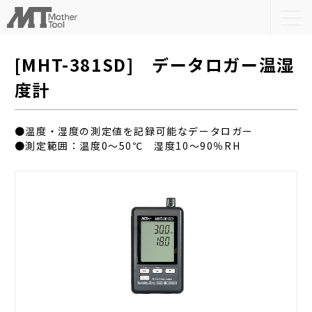
togg
navi
[MHT-381SD] データロガー温湿
度計
●温度・湿度の測定値を記録可能なデータロガー
●測定範囲：温度0～50℃ 湿度10～90％RH