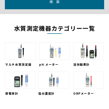
検 索
水質測定機器カテゴリー一覧
マルチ水質測定器
pH メーター
溶存酸素計
導電率計
塩分濃度計
ORPメーター