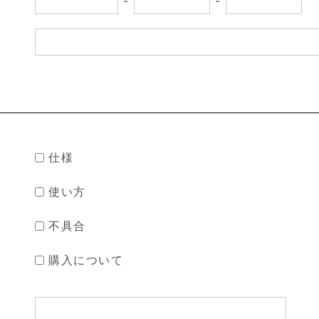
-
-
仕様
使い方
不具合
購入について