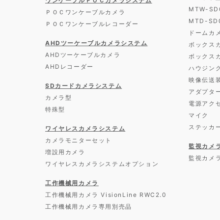
ワンケーブルＰＯＣカメラシステム
MTW-S
ＰＯＣワンケーブルカメラ
MTD-S
ＰＯＣワンケーブルレコーダー
ドームカ
AHDツーケーブルカメラシステム
ボックス
AHDツーケーブルカメラ
ボックス
AHDレコーダー
ハウジン
映像伝送
SDカードカメラシステム
アダプタ
カメラ型
電源アク
特殊型
マイク
ステッカ
ワイヤレスカメラシステム
カメラモニターセット
監視カメ
増設用カメラ
監視カメ
ワイヤレスカメラシステムオプション
工作機械用カメラ
工作機械用カメラ VisionLine RWC2.0
工作機械用カメラ専用別売品