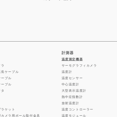
計測器
温度測定機器
メラ
サーモグラフィカメラ
延長ケーブル
温度計
ケーブル
温度センサー
ケーブル
中心温度計
クタ
大型表示温度計
熱中症指数計
放射温度計
ブラケット
温度コントローラー
型カメラ用ポール取付金具
温度モジュール