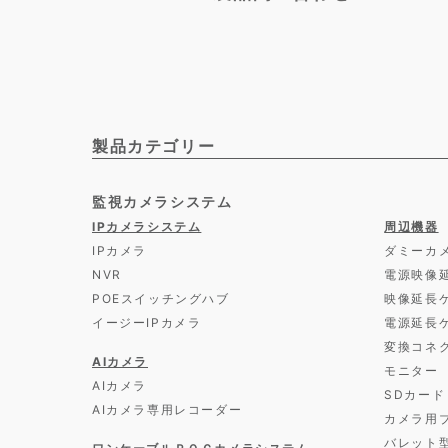
製品カテゴリー
監視カメラシステム
IPカメラシステム
周辺機器
IPカメラ
ダミーカ
NVR
電源映像
POEスイッチングハブ
映像延長
イージーIPカメラ
電源延長
変換コネ
AIカメラ
モニター
AIカメラ
SDカード
AIカメラ専用レコーダー
カメラ用
バレット