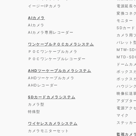
イージーIPカメラ
電源延長
変換コネ
AIカメラ
モニター
AIカメラ
SDカード
AIカメラ専用レコーダー
カメラ用
バレット
ワンケーブルＰＯＣカメラシステム
MTW-S
ＰＯＣワンケーブルカメラ
MTD-S
ＰＯＣワンケーブルレコーダー
ドームカ
AHDツーケーブルカメラシステム
ボックス
AHDツーケーブルカメラ
ボックス
AHDレコーダー
ハウジン
映像伝送
SDカードカメラシステム
アダプタ
カメラ型
電源アク
特殊型
マイク
ステッカ
ワイヤレスカメラシステム
カメラモニターセット
監視カメ