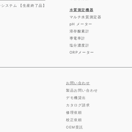
ラシステム 【生産終了品】
水質測定機器
マルチ水質測定器
pH メーター
溶存酸素計
導電率計
塩分濃度計
ORPメーター
お問い合わせ
製品お問い合わせ
デモ機貸出
カタログ請求
修理依頼
校正依頼
OEM受託