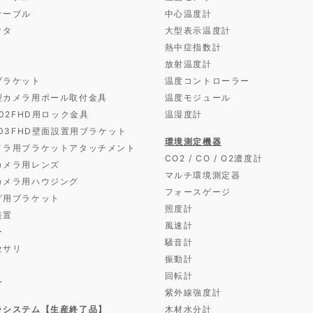
ケーブル
中心温度計
クタ
大型表示温度計
熱中症指数計
放射温度計
ブラケット
温度コントローラー
型カメラ用ポール取付金具
温度モジュール
D02FHD用ロック金具
温湿度計
D03FHD壁面設置用ブラケット
環境測定機器
メラ用ブラケットアタッチメント
CO2 / CO / O2濃度計
カメラ用レンズ
マルチ環境測定器
カメラ用ハウジング
フォースゲージ
グ用ブラケット
照度計
装置
風速計
ー
騒音計
セサリ
振動計
回転計
ー
紫外線強度計
ラシステム【生産終了品】
木材水分計