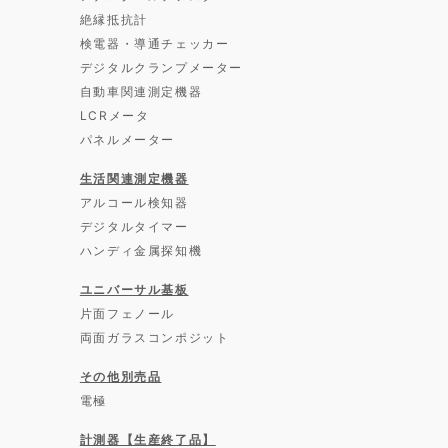
絶縁抵抗計
検電器・導通チェッカー
デジタルクランプメーター
自動車関連測定機器
LCRメータ
パネルメーター
生活関連測定機器
アルコール検知器
デジタルタイマー
ハンディ金属探知機
ユニバーサル基板
片面フェノール
両面ガラスコンポジット
その他別売品
電極
計測器【生産終了品】