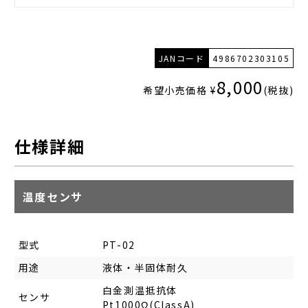
JANコード
4986702303105
8,000
希望小売価格 ¥
(税抜)
仕様詳細
温度センサ
型式
PT-02
用途
液体・半固体耐久
白金測温抵抗体
センサ
Pt1000Ω(ClassA)