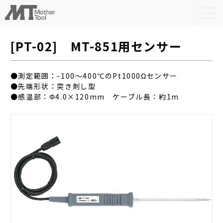
togg
navi
[PT-02] MT-851用センサー
●測定範囲：-100～400℃のPt1000Ωセンサー
●先端形状：突き刺し型
●感温部：Φ4.0×120mm ケーブル長：約1m