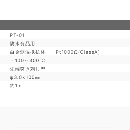
PT-01
防水食品用
白金測温抵抗体 Pt1000Ω(ClassA)
－100～300℃
先端突き刺し型
φ3.0×100㎜
約1m