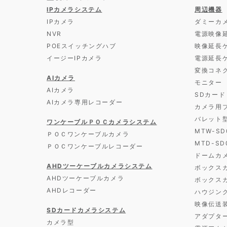
IPカメラシステム
周辺機器
IPカメラ
ダミーカ
NVR
電源映像
POEスイッチングハブ
映像延長
イージーIPカメラ
電源延長
変換コネ
AIカメラ
モニター
AIカメラ
SDカード
AIカメラ専用レコーダー
カメラ用
バレット
ワンケーブルＰＯＣカメラシステム
MTW-S
ＰＯＣワンケーブルカメラ
MTD-S
ＰＯＣワンケーブルレコーダー
ドームカ
AHDツーケーブルカメラシステム
ボックス
AHDツーケーブルカメラ
ボックス
AHDレコーダー
ハウジン
映像伝送
SDカードカメラシステム
アダプタ
カメラ型