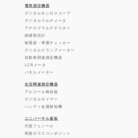
電気測定機器
デジタルオシロスコープ
デジタルマルチメータ
アナログマルチテスター
絶縁抵抗計
検電器・導通チェッカー
デジタルクランプメーター
自動車関連測定機器
LCRメータ
パネルメーター
生活関連測定機器
アルコール検知器
デジタルタイマー
ハンディ金属探知機
ユニバーサル基板
片面フェノール
両面ガラスコンポジット