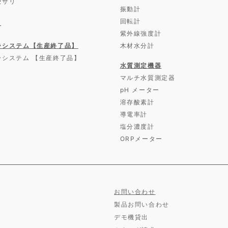
セサリ
振動計
回転計
ー
紫外線強度計
ラシステム【生産終了品】
木材水分計
ラシステム 【生産終了品】
水質測定機器
マルチ水質測定器
pH メーター
溶存酸素計
導電率計
塩分濃度計
ORPメーター
お問い合わせ
製品お問い合わせ
デモ機貸出