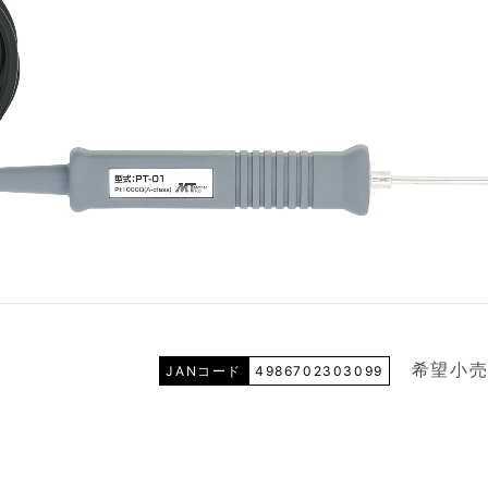
希望小売
JANコード
4986702303099