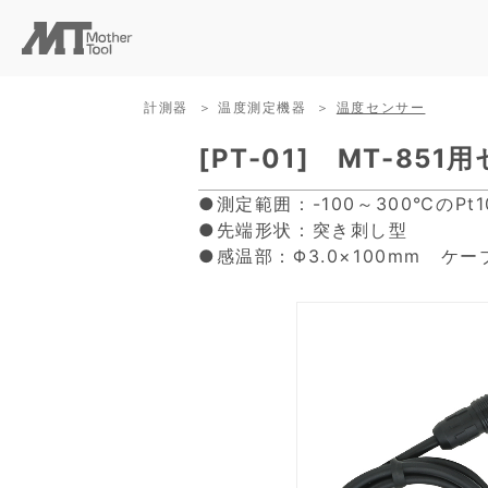
計測器
温度測定機器
温度センサー
[PT-01] MT-851
●測定範囲：-100～300℃のPt
●先端形状：突き刺し型
●感温部：Φ3.0×100mm ケ