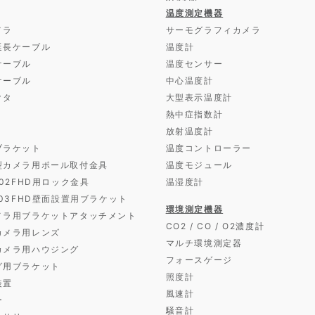
温度測定機器
メラ
サーモグラフィカメラ
延長ケーブル
温度計
ケーブル
温度センサー
ケーブル
中心温度計
クタ
大型表示温度計
熱中症指数計
放射温度計
ブラケット
温度コントローラー
型カメラ用ポール取付金具
温度モジュール
D02FHD用ロック金具
温湿度計
D03FHD壁面設置用ブラケット
環境測定機器
メラ用ブラケットアタッチメント
CO2 / CO / O2濃度計
カメラ用レンズ
マルチ環境測定器
カメラ用ハウジング
フォースゲージ
グ用ブラケット
照度計
装置
風速計
ー
騒音計