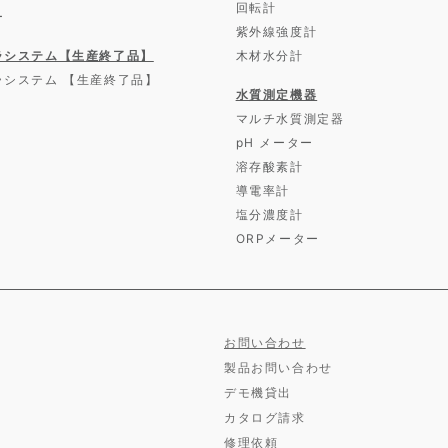
回転計
ー
紫外線強度計
ラシステム【生産終了品】
木材水分計
ラシステム 【生産終了品】
水質測定機器
マルチ水質測定器
pH メーター
溶存酸素計
導電率計
塩分濃度計
ORPメーター
お問い合わせ
製品お問い合わせ
デモ機貸出
カタログ請求
修理依頼