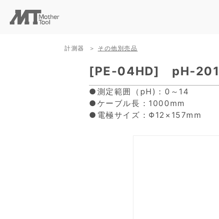
計測器
その他別売品
[PE-04HD] pH-2
●測定範囲（pH)：0～14
●ケーブル長：1000mm
●電極サイズ：Φ12×157mm