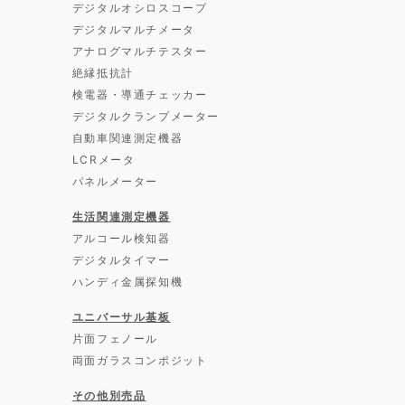
デジタルオシロスコープ
デジタルマルチメータ
アナログマルチテスター
絶縁抵抗計
検電器・導通チェッカー
デジタルクランプメーター
自動車関連測定機器
LCRメータ
パネルメーター
生活関連測定機器
アルコール検知器
デジタルタイマー
ハンディ金属探知機
ユニバーサル基板
片面フェノール
両面ガラスコンポジット
その他別売品