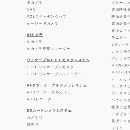
IPカメラ
ダミーカ
NVR
電源映像
POEスイッチングハブ
映像延長
イージーIPカメラ
電源延長
変換コネ
AIカメラ
モニター
AIカメラ
SDカード
AIカメラ専用レコーダー
カメラ用
バレット
ワンケーブルＰＯＣカメラシステム
MTW-S
ＰＯＣワンケーブルカメラ
MTD-S
ＰＯＣワンケーブルレコーダー
ドームカ
AHDツーケーブルカメラシステム
ボックス
AHDツーケーブルカメラ
ボックス
AHDレコーダー
ハウジン
映像伝送
SDカードカメラシステム
アダプタ
カメラ型
電源アク
特殊型
マイク