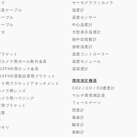
メラ
サーモグラフィカメラ
延長ケーブル
温度計
ケーブル
温度センサー
ケーブル
中心温度計
クタ
大型表示温度計
熱中症指数計
放射温度計
ブラケット
温度コントローラー
型カメラ用ポール取付金具
温度モジュール
D02FHD用ロック金具
温湿度計
D03FHD壁面設置用ブラケット
環境測定機器
メラ用ブラケットアタッチメント
CO2 / CO / O2濃度計
カメラ用レンズ
マルチ環境測定器
カメラ用ハウジング
フォースゲージ
グ用ブラケット
照度計
装置
風速計
ー
騒音計
セサリ
振動計