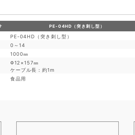
専用pHセンサ PE-04HD（突き刺し型）
PE-04HD（突き刺し型）
0～14
1000㎜
Φ12×157㎜
ケーブル長：約1m
食品用