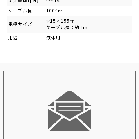
測定範囲(pH)
0～14
ケーブル長
1000㎜
Φ15×155㎜
電極サイズ
ケーブル長：約1m
用途
液体用