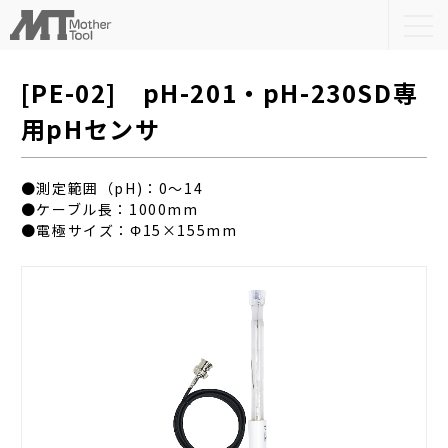
togg
navi
[PE-02] pH-201・pH-230SD専
用pHセンサ
●測定範囲（pH)：0～14
●ケーブル長：1000mm
●電極サイズ：Φ15×155mm