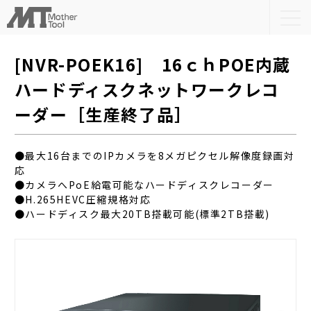
togg
navi
[NVR-POEK16] 16ｃｈPOE内蔵
ハードディスクネットワークレコ
ーダー［生産終了品］
●最大16台までのIPカメラを8メガピクセル解像度録画対
応
●カメラへPoE給電可能なハードディスクレコーダー
●H.265HEVC圧縮規格対応
●ハードディスク最大20TB搭載可能(標準2TB搭載)