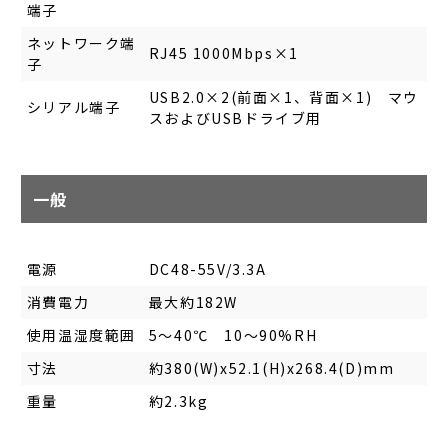
端子
ネットワーク端
RJ45 1000Mbps×1
子
USB2.0×2(前面×1、背面×1) マウ
シリアル端子
スおよびUSBドライブ用
一般
電源
DC48-55V/3.3A
消費電力
最大約182W
使用温湿度範囲
5～40℃ 10～90%RH
寸法
約380(W)x52.1(H)x268.4(D)mm
重量
約2.3kg