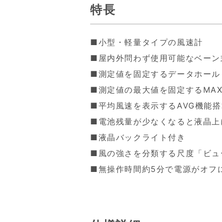
特長
■小型・軽量タイプの風速計
■屋内外問わず使用可能なベーン
■測定値を固定するデータホール
■測定値の最大値を固定するMA
■平均風速を表示するAVG機能搭
■電池残量が少なくなると液晶上
■液晶バックライト付き
■風の強さを分類する尺度「ビュ
■無操作時間約5分で電源がオフ