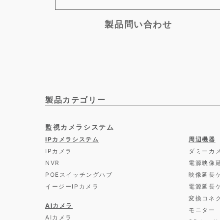
製品問い合わせ
製品カテゴリー
監視カメラシステム
IPカメラシステム
周辺機器
IPカメラ
ダミーカ
NVR
電源映像
POEスイッチングハブ
映像延長
イージーIPカメラ
電源延長
変換コネ
AIカメラ
モニター
AIカメラ