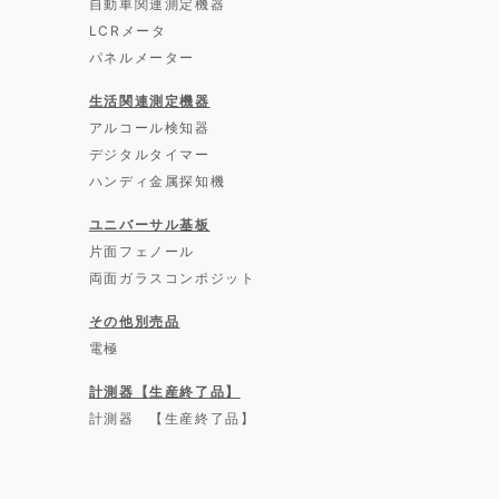
自動車関連測定機器
LCRメータ
パネルメーター
生活関連測定機器
アルコール検知器
デジタルタイマー
ハンディ金属探知機
ユニバーサル基板
片面フェノール
両面ガラスコンポジット
その他別売品
電極
計測器【生産終了品】
計測器 【生産終了品】