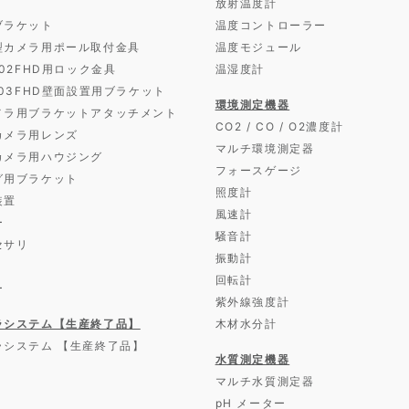
放射温度計
ブラケット
温度コントローラー
型カメラ用ポール取付金具
温度モジュール
D02FHD用ロック金具
温湿度計
D03FHD壁面設置用ブラケット
環境測定機器
メラ用ブラケットアタッチメント
CO2 / CO / O2濃度計
カメラ用レンズ
マルチ環境測定器
カメラ用ハウジング
フォースゲージ
グ用ブラケット
照度計
装置
風速計
ー
騒音計
セサリ
振動計
回転計
ー
紫外線強度計
ラシステム【生産終了品】
木材水分計
ラシステム 【生産終了品】
水質測定機器
マルチ水質測定器
pH メーター