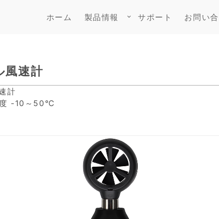
ホーム
製品情報
サポート
お問い合
keyboard_arrow_down
タル風速計
速計
度 -10～50℃