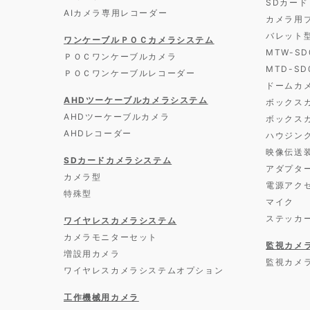
SDカード
AIカメラ専用レコーダー
カメラ用
バレット
ワンケーブルＰＯＣカメラシステム
MTW-S
ＰＯＣワンケーブルカメラ
MTD-S
ＰＯＣワンケーブルレコーダー
ドームカ
AHDツーケーブルカメラシステム
ボックス
AHDツーケーブルカメラ
ボックス
AHDレコーダー
ハウジン
映像伝送
SDカードカメラシステム
アダプタ
カメラ型
電源アク
特殊型
マイク
ステッカ
ワイヤレスカメラシステム
カメラモニターセット
監視カメ
増設用カメラ
監視カメ
ワイヤレスカメラシステムオプション
工作機械用カメラ