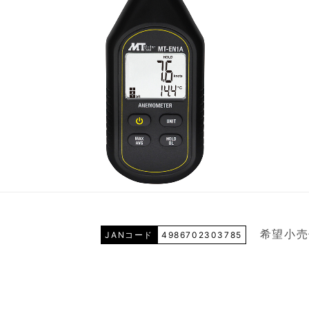
希望小売
JANコード
4986702303785