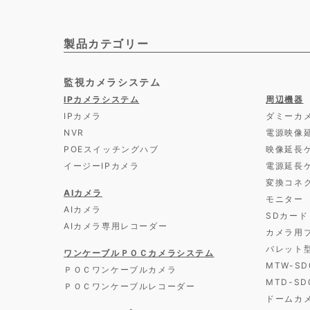
製品カテゴリー
監視カメラシステム
IPカメラシステム
周辺機器
IPカメラ
ダミーカ
NVR
電源映像
POEスイッチングハブ
映像延長
イージーIPカメラ
電源延長
変換コネ
AIカメラ
モニター
AIカメラ
SDカード
AIカメラ専用レコーダー
カメラ用
バレット
ワンケーブルＰＯＣカメラシステム
MTW-S
ＰＯＣワンケーブルカメラ
MTD-S
ＰＯＣワンケーブルレコーダー
ドームカ