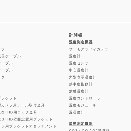
計測器
温度測定機器
メラ
サーモグラフィカメラ
延長ケーブル
温度計
ケーブル
温度センサー
ケーブル
中心温度計
クタ
大型表示温度計
熱中症指数計
放射温度計
ブラケット
温度コントローラー
型カメラ用ポール取付金具
温度モジュール
D02FHD用ロック金具
温湿度計
D03FHD壁面設置用ブラケット
環境測定機器
メラ用ブラケットアタッチメント
CO2 / CO / O2濃度計