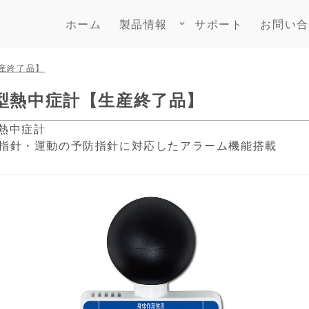
ホーム
製品情報
サポート
お問い合
keyboard_arrow_down
産終了品】
付小型熱中症計【生産終了品】
型熱中症計
指針・運動の予防指針に対応したアラーム機能搭載