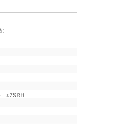
値）
外 ±7%RH