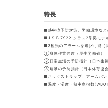
特長
■熱中症予防対策、労働環境など
■JIS B 7922 クラス2準拠モデ
■3種類のアラームを選択可能（
①身体作業強度（厚生労働省）
②日常生活の予防指針（日本生
③運動の予防指針（日本体育協
■ネックストラップ、アームバン
■温度・湿度・熱中症指数(WBG