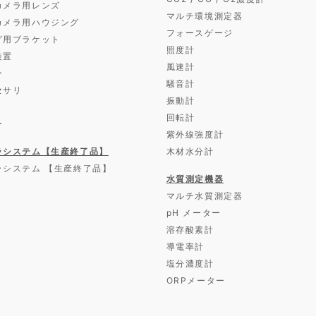
カメラ用レンズ
マルチ環境測定器
カメラ用ハウジング
フォースゲージ
グ用ブラケット
照度計
装置
風速計
ー
騒音計
セサリ
振動計
回転計
ー
紫外線強度計
ラシステム【生産終了品】
木材水分計
ラシステム 【生産終了品】
水質測定機器
マルチ水質測定器
pH メーター
溶存酸素計
導電率計
塩分濃度計
ORPメーター