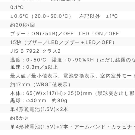
0.1℃
±0.6℃（20.0~50.0℃） 左記以外 ±1℃
約20秒/回
ブザー：ON(75dB)／OFF LED：ON／OFF
15秒（ブザー／LED／ブザー＋LED／OFF）
JIS B 7922 クラス2
温度：0~50℃ 湿度：0~90%RH（ただし結露の
風速：0.3m／s以上
最大値／最小値表示、電池交換表示、室内室外モー
約17mm（WBGT値表示）
本体：65(W)×117(H)×25(D)mm（黒球突き
黒球：φ40mm 約80g
単4形乾電池(1.5V)×2本
約6か月
単4形乾電池(1.5V)×2本・アームバンド・カラビ