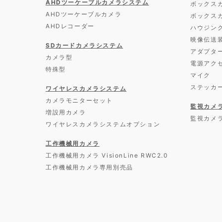
AHDツーケーブルカメラシステム
ボックス
AHDツーケーブルカメラ
ボックス
AHDレコーダー
ハウジン
映像伝送
SDカードカメラシステム
アダプタ
カメラ型
電源アク
特殊型
マイク
ステッカ
ワイヤレスカメラシステム
カメラモニターセット
監視カメ
増設用カメラ
監視カメ
ワイヤレスカメラシステムオプション
工作機械用カメラ
工作機械用カメラ VisionLine RWC2.0
工作機械用カメラ専用別売品