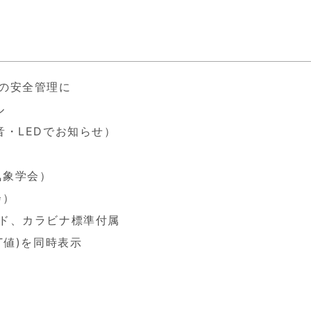
の安全管理に
ル
音・LEDでお知らせ）
気象学会）
会）
ド、カラビナ標準付属
T値)を同時表示