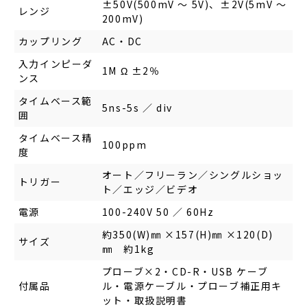
±50V(500mV ～ 5V)、±2V(5mV ～
レンジ
200mV)
カップリング
AC・DC
入力インピーダ
1M Ω ±2％
ンス
タイムベース範
5ns-5s ／ div
囲
タイムベース精
100ppm
度
オート／フリーラン／シングルショッ
トリガー
ト／エッジ／ビデオ
電源
100-240V 50 ／ 60Hz
約350(W)㎜ ×157(H)㎜ ×120(D)
サイズ
㎜ 約1kg
プローブ×2・CD-R・USB ケーブ
付属品
ル・電源ケーブル・プローブ補正用キ
ット・取扱説明書