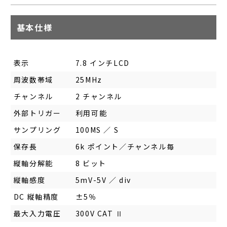
基本仕様
表示
7.8 インチLCD
周波数帯域
25MHz
チャンネル
2 チャンネル
外部トリガー
利用可能
サンプリング
100MS ／ S
保存長
6k ポイント／チャンネル毎
縦軸分解能
8 ビット
縦軸感度
5mV-5V ／ div
DC 縦軸精度
±5％
最大入力電圧
300V CAT Ⅱ