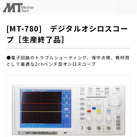
togg
navi
[MT-780] デジタルオシロスコー
プ［生産終了品］
●電子回路のトラブルシューティング、保守点検、教材用
として最適な2chベンチ型オシロスコープ