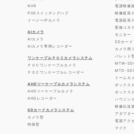
NVR
電源映像
POEスイッチングハブ
映像延長
イージーIPカメラ
電源延長
変換コネ
AIカメラ
モニター
AIカメラ
SDカード
AIカメラ専用レコーダー
カメラ用
バレット
ワンケーブルＰＯＣカメラシステム
MTW-S
ＰＯＣワンケーブルカメラ
MTD-S
ＰＯＣワンケーブルレコーダー
ドームカ
AHDツーケーブルカメラシステム
ボックス
AHDツーケーブルカメラ
ボックス
AHDレコーダー
ハウジン
映像伝送
SDカードカメラシステム
アダプタ
カメラ型
電源アク
特殊型
マイク