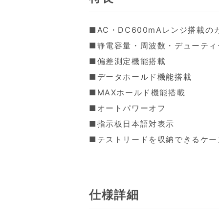
■AC・DC600mAレンジ搭載
■静電容量・周波数・デューティ
■偏差測定機能搭載
■データホールド機能搭載
■MAXホールド機能搭載
■オートパワーオフ
■指示板日本語対表示
■テストリードを収納できるケー
仕様詳細