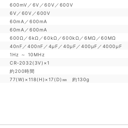
600mV／6V／60V／600V
6V／60V／600V
60mA／600mA
60mA／600mA
600Ω／6kΩ／60kΩ／600kΩ／6MΩ／60MΩ
40nF／400nF／4μF／40μF／400μF／4000μF
1Hz ～ 10MHz
CR-2032(3V)×1
約200時間
77(W)×118(H)×17(D)㎜ 約130g