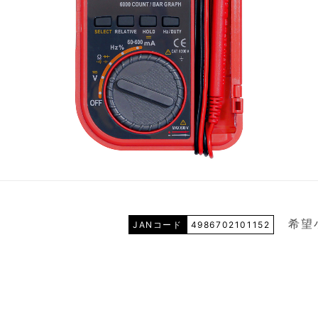
希望
JANコード
4986702101152