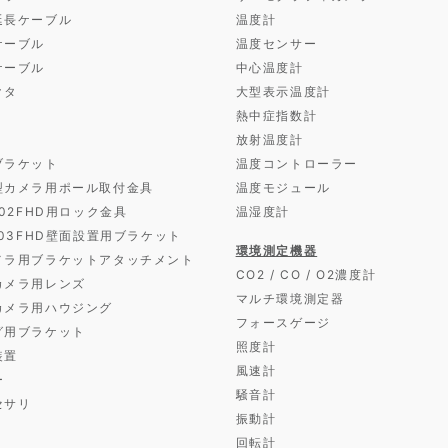
延長ケーブル
温度計
ケーブル
温度センサー
ケーブル
中心温度計
クタ
大型表示温度計
熱中症指数計
放射温度計
ブラケット
温度コントローラー
型カメラ用ポール取付金具
温度モジュール
D02FHD用ロック金具
温湿度計
D03FHD壁面設置用ブラケット
環境測定機器
メラ用ブラケットアタッチメント
CO2 / CO / O2濃度計
カメラ用レンズ
マルチ環境測定器
カメラ用ハウジング
フォースゲージ
グ用ブラケット
照度計
装置
風速計
ー
騒音計
セサリ
振動計
回転計