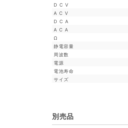
D C V
A C V
D C A
A C A
Ω
静電容量
周波数
電源
電池寿命
サイズ
別売品