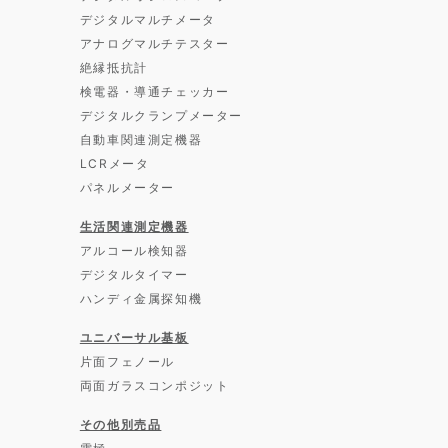
デジタルマルチメータ
アナログマルチテスター
絶縁抵抗計
検電器・導通チェッカー
デジタルクランプメーター
自動車関連測定機器
LCRメータ
パネルメーター
生活関連測定機器
アルコール検知器
デジタルタイマー
ハンディ金属探知機
ユニバーサル基板
片面フェノール
両面ガラスコンポジット
その他別売品