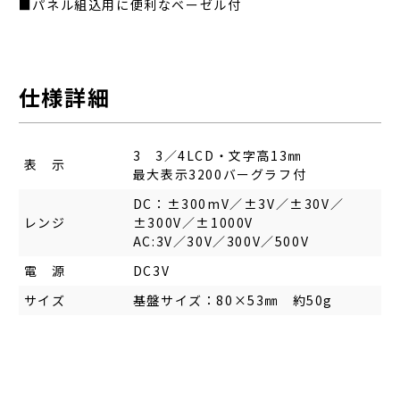
■パネル組込用に便利なベーゼル付
仕様詳細
3 3／4LCD・文字高13㎜
表 示
最大表示3200バーグラフ付
DC：±300mV／±3V／±30V／
レンジ
±300V／±1000V
AC:3V／30V／300V／500V
電 源
DC3V
サイズ
基盤サイズ：80×53㎜ 約50g