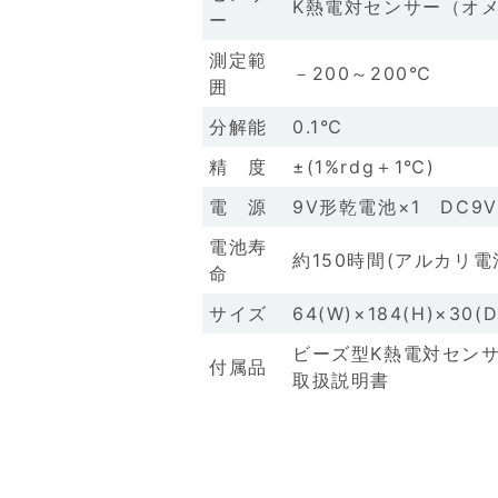
K熱電対センサー（オ
ー
測定範
－200～200℃
囲
分解能
0.1℃
精 度
±(1%rdg＋1℃)
電 源
9V形乾電池×1 DC9
電池寿
約150時間(アルカリ電
命
サイズ
64(W)×184(H)×30
ビーズ型K熱電対センサ
付属品
取扱説明書