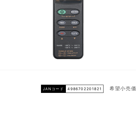
希望小売価
JANコード
4986702201821