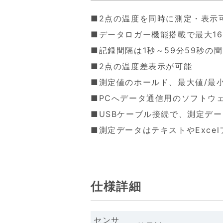
■2点の温度を同時に測定・表示
■データロガー機能搭載で最大16
■記録間隔は1秒～59分59秒の
■2点の温度差表示が可能
■測定値のホールド、最大値/最
■PCへデータ通信用のソフトウ
■USBケーブル接続で、測定デ
■測定データはテキストやExce
仕様詳細
センサ