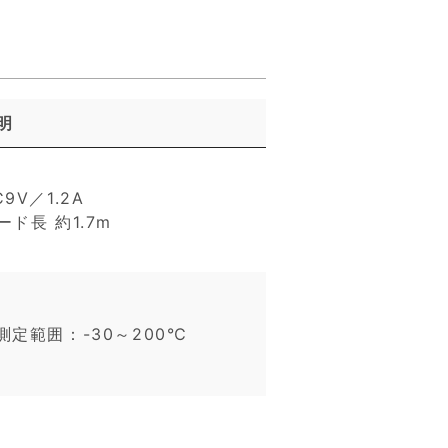
明
C9V／1.2A
ード長 約1.7m
測定範囲：-30～200℃