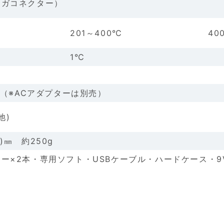
メガコネクター）
201～400℃
40
1℃
V（※ACアダプターは別売）
池)
(D)㎜ 約250g
ー×2本・専用ソフト・USBケーブル・ハードケース・9