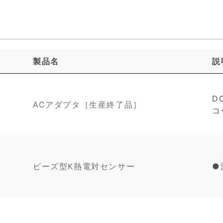
製品名
説
D
ACアダプタ［生産終了品］
コ
ビーズ型K熱電対センサー
●