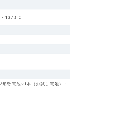
0～1370℃
V形乾電池×1本（お試し電池）・