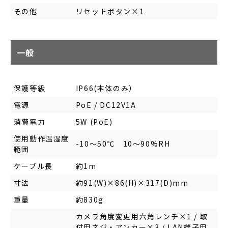
その他
リセットボタン×1
一般
保護等級
IP66(本体のみ）
電源
PoE / DC12V1A
消費電力
5W (PoE)
使用動作温湿度
-10～50℃ 10～90%RH
範囲
ケーブル長
約1m
寸法
約91(W)×86(H)×317(D)mm
重量
約830g
カメラ角度変更用六角レンチ×1 / 取
付用ネジ・アンカー×3 / LAN端子用