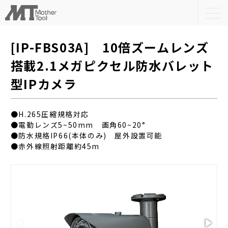
togg
navi
[IP-FBS03A] 10倍ズームレンズ
搭載2.1メガピクセル防水バレット
型IPカメラ
●H.265圧縮規格対応
●電動レンズ5~50mm 画角60~20°
●防水規格IP66(本体のみ) 屋外設置可能
●赤外線照射距離約45m