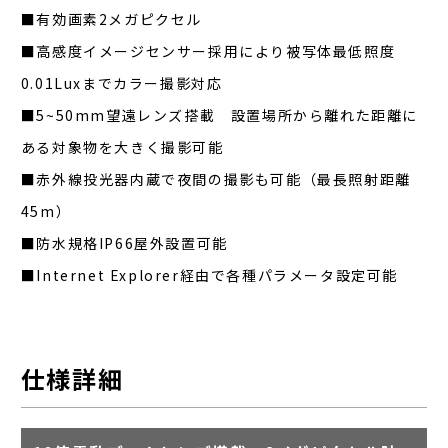
■有効画素2メガピクセル
■高感度イメージセンサー採用により被写体最低照度
0.01Luxまでカラー撮影対応
■5~50mm望遠レンズ搭載 設置場所から離れた距離に
ある対象物を大きく撮影可能
■赤外線投光器内蔵で夜間の撮影も可能（最長照射距離
45m）
■防水規格IP66屋外設置可能
■Internet Explorer経由で各種パラメータ設定可能
仕様詳細