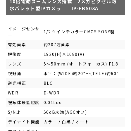
10倍電動ズームレンズ搭載 2メガピクセル防
水バレット型IPカメラ IP-FBS03A
イメージセンサ
1/2.9 インチカラーCMOS SONY製
ー
有効画素
約207万画素
解像度
1920(H)×1080(V)
レンズ
5～50mm (オートフォーカス) F1.8
視野角
水平：(WIDE)約20°～(TELE)約60°
逆光補正
BLC
WDR
D-WDR
被写体最低照度
0.01Lux
S/N比
50dB未満(AGCオフ)
デイナイト機能
カラー / 白黒 / オート