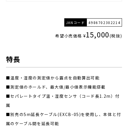
JANコード
4986702302214
15,000
希望小売価格 ¥
(税抜)
特長
■温度・湿度の測定値から露点を自動算出可能
■測定値のホールド、最大値/最小値表示機能搭載
■セパレートタイプ温・湿度センサ（コード長1.2m）付
属
■別売の5m延長ケーブル(EXCB-05)を使用し、本体と付
属のケーブル間を延長可能