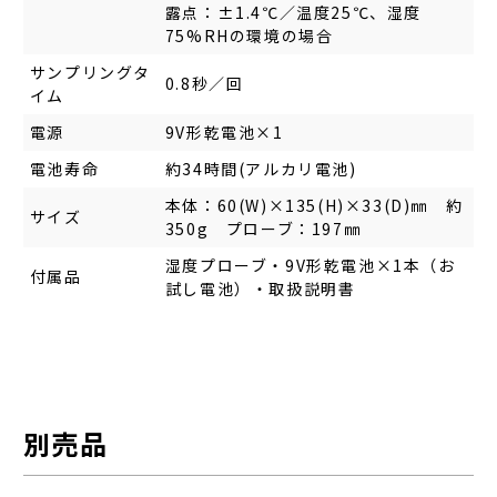
露点：±1.4℃／温度25℃、湿度
75%RHの環境の場合
サンプリングタ
0.8秒／回
イム
電源
9V形乾電池×1
電池寿命
約34時間(アルカリ電池)
本体：60(W)×135(H)×33(D)㎜ 約
サイズ
350g プローブ：197㎜
湿度プローブ・9V形乾電池×1本（お
付属品
試し電池）・取扱説明書
別売品