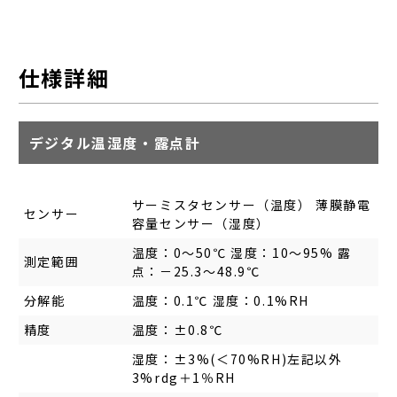
仕様詳細
デジタル温湿度・露点計
サーミスタセンサー（温度） 薄膜静電
センサー
容量センサー（湿度）
温度：0～50℃ 湿度：10～95% 露
測定範囲
点：－25.3～48.9℃
分解能
温度：0.1℃ 湿度：0.1%RH
精度
温度：±0.8℃
湿度：±3%(＜70%RH)左記以外
3%rdg＋1％RH