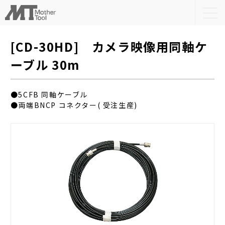
togg
navi
[CD-30HD] カメラ映像用同軸ケ
ーブル 30m
●5CFB 同軸ケーブル
●両端BNCP コネクター( 受注生産)