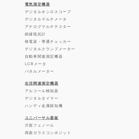
電気測定機器
デジタルオシロスコープ
デジタルマルチメータ
アナログマルチテスター
絶縁抵抗計
検電器・導通チェッカー
デジタルクランプメーター
自動車関連測定機器
LCRメータ
パネルメーター
生活関連測定機器
アルコール検知器
デジタルタイマー
ハンディ金属探知機
ユニバーサル基板
片面フェノール
両面ガラスコンポジット