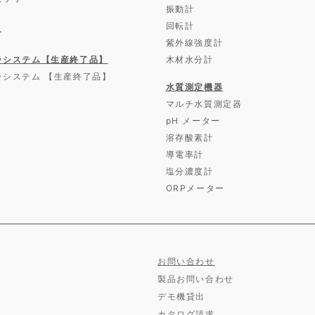
振動計
回転計
ー
紫外線強度計
ラシステム【生産終了品】
木材水分計
ラシステム 【生産終了品】
水質測定機器
マルチ水質測定器
pH メーター
溶存酸素計
導電率計
塩分濃度計
ORPメーター
お問い合わせ
製品お問い合わせ
デモ機貸出
カタログ請求