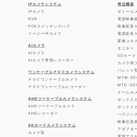
IPカメラシステム
周辺機器
IPカメラ
ダミーカ
NVR
電源映像
POEスイッチングハブ
映像延長
イージーIPカメラ
電源延長
変換コネ
AIカメラ
モニター
AIカメラ
SDカード
AIカメラ専用レコーダー
カメラ用
バレット
ワンケーブルＰＯＣカメラシステム
MTW-S
ＰＯＣワンケーブルカメラ
MTD-S
ＰＯＣワンケーブルレコーダー
ドームカ
AHDツーケーブルカメラシステム
ボックス
AHDツーケーブルカメラ
ボックス
AHDレコーダー
ハウジン
映像伝送
SDカードカメラシステム
アダプタ
カメラ型
電源アク