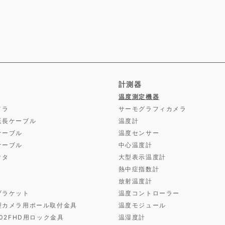
計測器
温度測定機器
メラ
サーモグラフィカメラ
延長ケーブル
温度計
ケーブル
温度センサー
ケーブル
中心温度計
クタ
大型表示温度計
熱中症指数計
放射温度計
ブラケット
温度コントローラー
型カメラ用ポール取付金具
温度モジュール
D02FHD用ロック金具
温湿度計