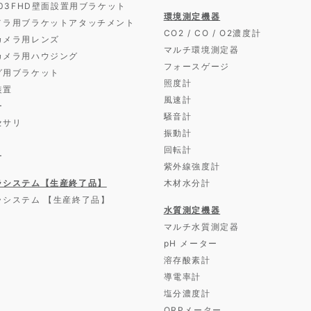
D03FHD壁面設置用ブラケット
環境測定機器
メラ用ブラケットアタッチメント
CO2 / CO / O2濃度計
カメラ用レンズ
マルチ環境測定器
カメラ用ハウジング
フォースゲージ
グ用ブラケット
照度計
装置
風速計
ー
騒音計
セサリ
振動計
回転計
ー
紫外線強度計
ラシステム【生産終了品】
木材水分計
ラシステム 【生産終了品】
水質測定機器
マルチ水質測定器
pH メーター
溶存酸素計
導電率計
塩分濃度計
ORPメーター