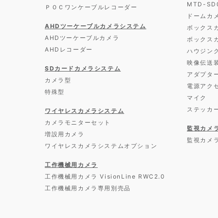
MTD-S
ＰＯＣワンケーブルレコーダー
ドームカ
AHDツーケーブルカメラシステム
ボックス
AHDツーケーブルカメラ
ボックス
AHDレコーダー
ハウジン
映像伝送
SDカードカメラシステム
アダプタ
カメラ型
電源アク
特殊型
マイク
ステッカ
ワイヤレスカメラシステム
カメラモニターセット
監視カメ
増設用カメラ
監視カメ
ワイヤレスカメラシステムオプション
工作機械用カメラ
工作機械用カメラ VisionLine RWC2.0
工作機械用カメラ専用別売品