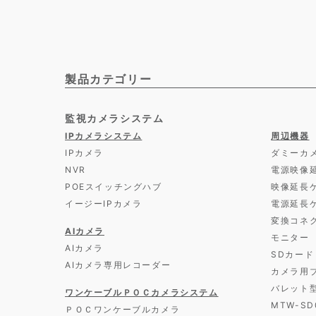
製品カテゴリー
監視カメラシステム
IPカメラシステム
周辺機器
IPカメラ
ダミーカ
NVR
電源映像
POEスイッチングハブ
映像延長
イージーIPカメラ
電源延長
変換コネ
AIカメラ
モニター
AIカメラ
SDカード
AIカメラ専用レコーダー
カメラ用
バレット
ワンケーブルＰＯＣカメラシステム
MTW-S
ＰＯＣワンケーブルカメラ