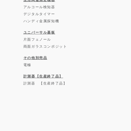
アルコール検知器
デジタルタイマー
ハンディ金属探知機
ユニバーサル基板
片面フェノール
両面ガラスコンポジット
その他別売品
電極
計測器【生産終了品】
計測器 【生産終了品】