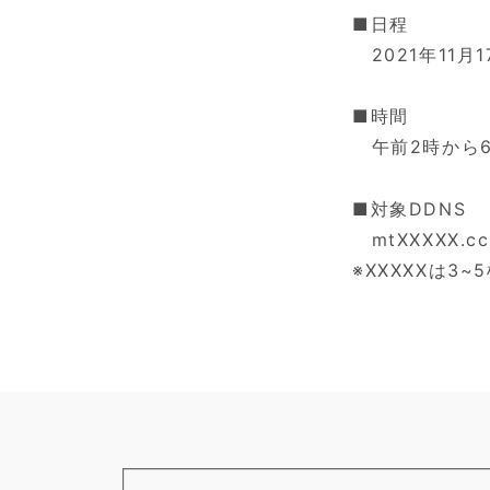
■日程
2021年11月1
■時間
午前2時から
■対象DDNS
mtXXXXX.cct
※XXXXXは3~