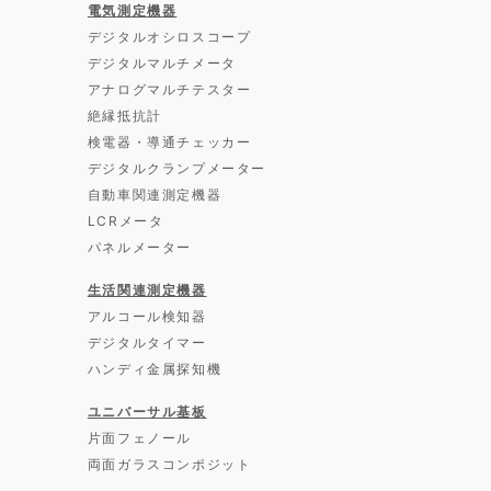
電気測定機器
デジタルオシロスコープ
デジタルマルチメータ
アナログマルチテスター
絶縁抵抗計
検電器・導通チェッカー
デジタルクランプメーター
自動車関連測定機器
LCRメータ
パネルメーター
生活関連測定機器
アルコール検知器
デジタルタイマー
ハンディ金属探知機
ユニバーサル基板
片面フェノール
両面ガラスコンポジット