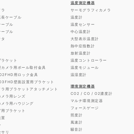
温度測定機器
メラ
サーモグラフィカメラ
延長ケーブル
温度計
ケーブル
温度センサー
ケーブル
中心温度計
クタ
大型表示温度計
熱中症指数計
放射温度計
ブラケット
温度コントローラー
型カメラ用ポール取付金具
温度モジュール
D02FHD用ロック金具
温湿度計
D03FHD壁面設置用ブラケット
環境測定機器
メラ用ブラケットアタッチメント
CO2 / CO / O2濃度計
カメラ用レンズ
マルチ環境測定器
カメラ用ハウジング
フォースゲージ
グ用ブラケット
照度計
装置
風速計
ー
騒音計
セサリ