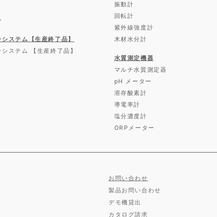
振動計
回転計
ー
紫外線強度計
ラシステム【生産終了品】
木材水分計
ラシステム 【生産終了品】
水質測定機器
マルチ水質測定器
pH メーター
溶存酸素計
導電率計
塩分濃度計
ORPメーター
お問い合わせ
製品お問い合わせ
デモ機貸出
カタログ請求