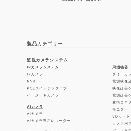
製品カテゴリー
監視カメラシステム
IPカメラシステム
周辺機器
IPカメラ
ダミーカ
NVR
電源映像
POEスイッチングハブ
映像延長
イージーIPカメラ
電源延長
変換コネ
AIカメラ
モニター
AIカメラ
SDカード
AIカメラ専用レコーダー
カメラ用
バレット