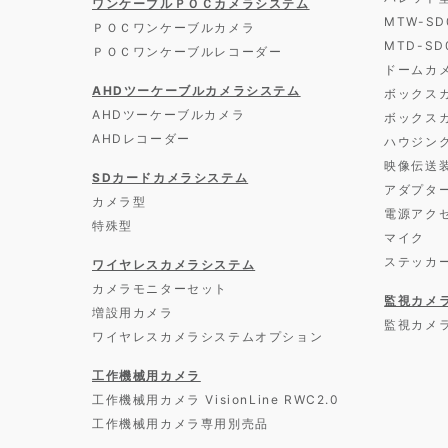
ワンケーブルＰＯＣカメラシステム
MTW-S
ＰＯＣワンケーブルカメラ
MTD-S
ＰＯＣワンケーブルレコーダー
ドームカ
AHDツーケーブルカメラシステム
ボックス
AHDツーケーブルカメラ
ボックス
AHDレコーダー
ハウジン
映像伝送
SDカードカメラシステム
アダプタ
カメラ型
電源アク
特殊型
マイク
ステッカ
ワイヤレスカメラシステム
カメラモニターセット
監視カメ
増設用カメラ
監視カメ
ワイヤレスカメラシステムオプション
工作機械用カメラ
工作機械用カメラ VisionLine RWC2.0
工作機械用カメラ専用別売品