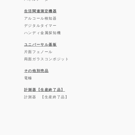
生活関連測定機器
アルコール検知器
デジタルタイマー
ハンディ金属探知機
ユニバーサル基板
片面フェノール
両面ガラスコンポジット
その他別売品
電極
計測器【生産終了品】
計測器 【生産終了品】