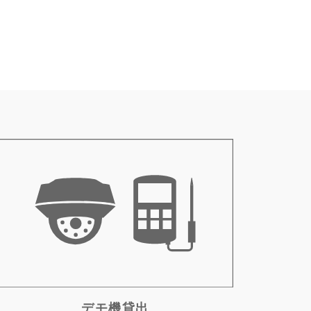
デモ機貸出