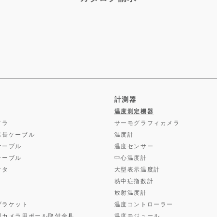
計測器
温度測定機器
メラ
サーモグラフィカメラ
延長ケーブル
温度計
ケーブル
温度センサー
ケーブル
中心温度計
クタ
大型表示温度計
熱中症指数計
放射温度計
ブラケット
温度コントローラー
型カメラ用ポール取付金具
温度モジュール