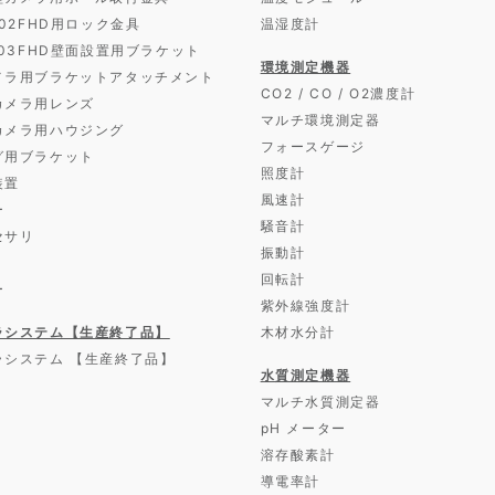
D02FHD用ロック金具
温湿度計
D03FHD壁面設置用ブラケット
環境測定機器
メラ用ブラケットアタッチメント
CO2 / CO / O2濃度計
カメラ用レンズ
マルチ環境測定器
カメラ用ハウジング
フォースゲージ
グ用ブラケット
照度計
装置
風速計
ー
騒音計
セサリ
振動計
回転計
ー
紫外線強度計
ラシステム【生産終了品】
木材水分計
ラシステム 【生産終了品】
水質測定機器
マルチ水質測定器
pH メーター
溶存酸素計
導電率計