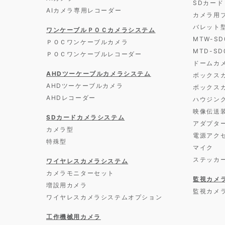
SDカード
AIカメラ専用レコーダー
カメラ用
バレット
ワンケーブルＰＯＣカメラシステム
MTW-S
ＰＯＣワンケーブルカメラ
MTD-S
ＰＯＣワンケーブルレコーダー
ドームカ
AHDツーケーブルカメラシステム
ボックス
AHDツーケーブルカメラ
ボックス
AHDレコーダー
ハウジン
映像伝送
SDカードカメラシステム
アダプタ
カメラ型
電源アク
特殊型
マイク
ステッカ
ワイヤレスカメラシステム
カメラモニターセット
監視カメ
増設用カメラ
監視カメ
ワイヤレスカメラシステムオプション
工作機械用カメラ