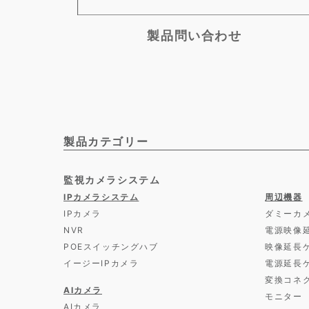
製品問い合わせ
製品カテゴリー
監視カメラシステム
IPカメラシステム
周辺機器
IPカメラ
ダミーカ
NVR
電源映像
POEスイッチングハブ
映像延長
イージーIPカメラ
電源延長
変換コネ
AIカメラ
モニター
AIカメラ