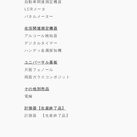
自動車関連測定機器
LCRメータ
パネルメーター
生活関連測定機器
アルコール検知器
デジタルタイマー
ハンディ金属探知機
ユニバーサル基板
片面フェノール
両面ガラスコンポジット
その他別売品
電極
計測器【生産終了品】
計測器 【生産終了品】