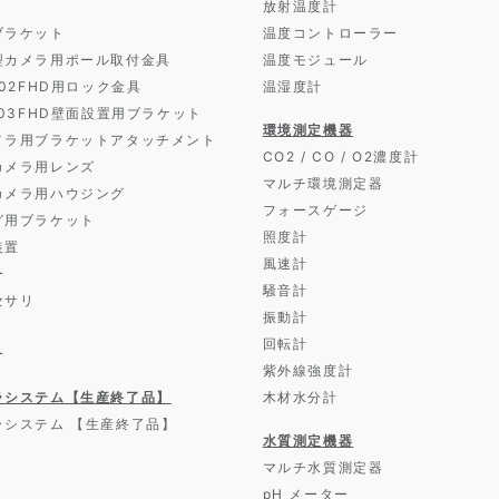
放射温度計
ブラケット
温度コントローラー
型カメラ用ポール取付金具
温度モジュール
D02FHD用ロック金具
温湿度計
D03FHD壁面設置用ブラケット
環境測定機器
メラ用ブラケットアタッチメント
CO2 / CO / O2濃度計
カメラ用レンズ
マルチ環境測定器
カメラ用ハウジング
フォースゲージ
グ用ブラケット
照度計
装置
風速計
ー
騒音計
セサリ
振動計
回転計
ー
紫外線強度計
ラシステム【生産終了品】
木材水分計
ラシステム 【生産終了品】
水質測定機器
マルチ水質測定器
pH メーター