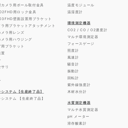
型カメラ用ポール取付金具
温度モジュール
D02FHD用ロック金具
温湿度計
D03FHD壁面設置用ブラケット
環境測定機器
メラ用ブラケットアタッチメント
CO2 / CO / O2濃度計
カメラ用レンズ
マルチ環境測定器
カメラ用ハウジング
フォースゲージ
グ用ブラケット
照度計
装置
風速計
ー
騒音計
セサリ
振動計
回転計
ー
紫外線強度計
ラシステム【生産終了品】
木材水分計
ラシステム 【生産終了品】
水質測定機器
マルチ水質測定器
pH メーター
溶存酸素計