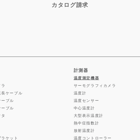
カタログ請求
計測器
温度測定機器
メラ
サーモグラフィカメラ
延長ケーブル
温度計
ケーブル
温度センサー
ケーブル
中心温度計
クタ
大型表示温度計
熱中症指数計
放射温度計
ブラケット
温度コントローラー