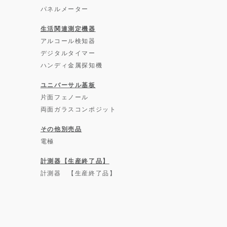
パネルメーター
生活関連測定機器
アルコール検知器
デジタルタイマー
ハンディ金属探知機
ユニバーサル基板
片面フェノール
両面ガラスコンポジット
その他別売品
電極
計測器【生産終了品】
計測器 【生産終了品】