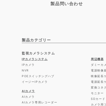
製品問い合わせ
製品カテゴリー
監視カメラシステム
IPカメラシステム
周辺機器
IPカメラ
ダミーカ
NVR
電源映像
POEスイッチングハブ
映像延長
イージーIPカメラ
電源延長
変換コネ
AIカメラ
モニター
AIカメラ
SDカード
AIカメラ専用レコーダー
カメラ用