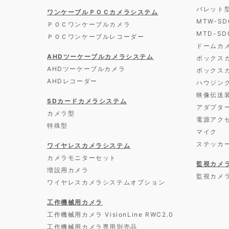
バレット
ワンケーブルＰＯＣカメラシステム
MTW-S
ＰＯＣワンケーブルカメラ
MTD-S
ＰＯＣワンケーブルレコーダー
ドームカ
AHDツーケーブルカメラシステム
ボックス
AHDツーケーブルカメラ
ボックス
AHDレコーダー
ハウジン
映像伝送
SDカードカメラシステム
アダプタ
カメラ型
電源アク
特殊型
マイク
ステッカ
ワイヤレスカメラシステム
カメラモニターセット
監視カメ
増設用カメラ
監視カメ
ワイヤレスカメラシステムオプション
工作機械用カメラ
工作機械用カメラ VisionLine RWC2.0
工作機械用カメラ専用別売品