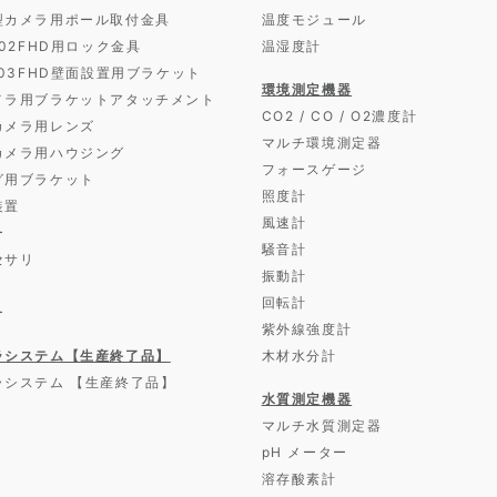
型カメラ用ポール取付金具
温度モジュール
D02FHD用ロック金具
温湿度計
D03FHD壁面設置用ブラケット
環境測定機器
メラ用ブラケットアタッチメント
CO2 / CO / O2濃度計
カメラ用レンズ
マルチ環境測定器
カメラ用ハウジング
フォースゲージ
グ用ブラケット
照度計
装置
風速計
ー
騒音計
セサリ
振動計
回転計
ー
紫外線強度計
ラシステム【生産終了品】
木材水分計
ラシステム 【生産終了品】
水質測定機器
マルチ水質測定器
pH メーター
溶存酸素計