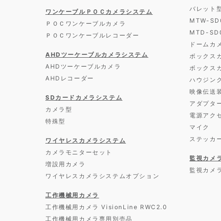
バレット
ワンケーブルＰＯＣカメラシステム
MTW-S
ＰＯＣワンケーブルカメラ
MTD-S
ＰＯＣワンケーブルレコーダー
ドームカ
AHDツーケーブルカメラシステム
ボックス
AHDツーケーブルカメラ
ボックス
AHDレコーダー
ハウジン
映像伝送
SDカードカメラシステム
アダプタ
カメラ型
電源アク
特殊型
マイク
ステッカ
ワイヤレスカメラシステム
カメラモニターセット
監視カメ
増設用カメラ
監視カメ
ワイヤレスカメラシステムオプション
工作機械用カメラ
工作機械用カメラ VisionLine RWC2.0
工作機械用カメラ専用別売品