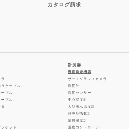
カタログ請求
計測器
温度測定機器
メラ
サーモグラフィカメラ
延長ケーブル
温度計
ケーブル
温度センサー
ケーブル
中心温度計
クタ
大型表示温度計
熱中症指数計
放射温度計
ブラケット
温度コントローラー