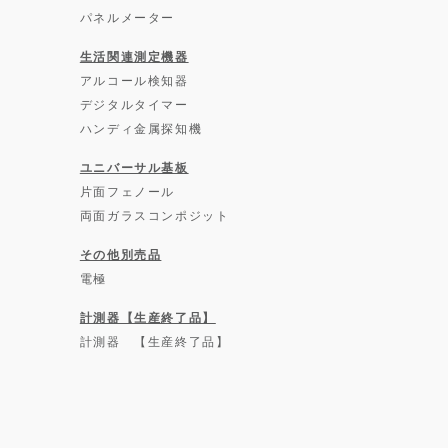
パネルメーター
生活関連測定機器
アルコール検知器
デジタルタイマー
ハンディ金属探知機
ユニバーサル基板
片面フェノール
両面ガラスコンポジット
その他別売品
電極
計測器【生産終了品】
計測器 【生産終了品】