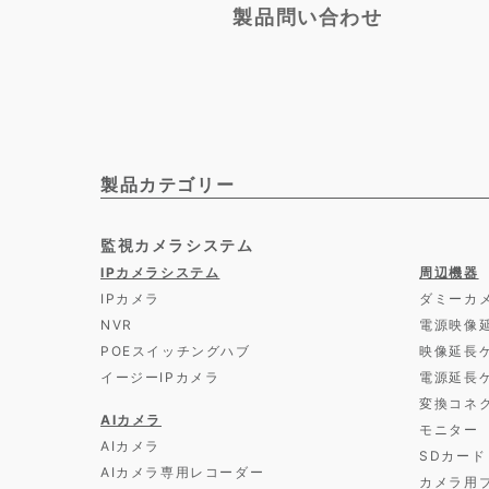
製品問い合わせ
製品カテゴリー
監視カメラシステム
IPカメラシステム
周辺機器
IPカメラ
ダミーカ
NVR
電源映像
POEスイッチングハブ
映像延長
イージーIPカメラ
電源延長
変換コネ
AIカメラ
モニター
AIカメラ
SDカード
AIカメラ専用レコーダー
カメラ用