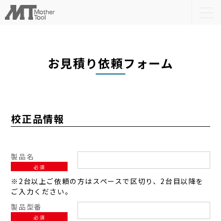
togg
navi
お見積り依頼フォーム
校正品情報
製品名
必須
※2台以上ご依頼の方はスペースで区切り、2台目以降を
ご入力ください。
製品型番
必須