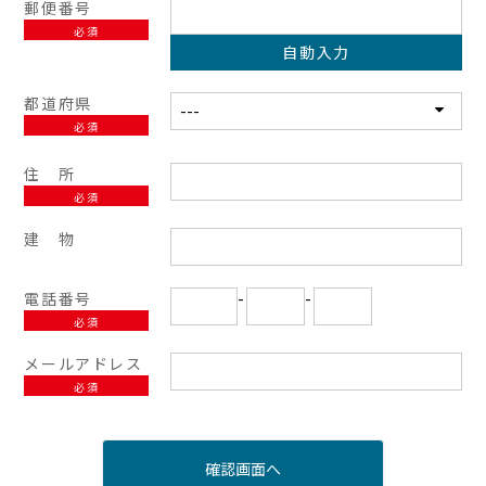
郵便番号
必須
自動入力
都道府県
必須
住 所
必須
建 物
電話番号
-
-
必須
メールアドレス
必須