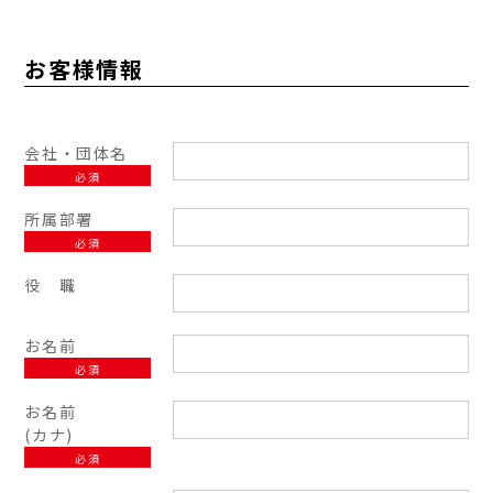
お客様情報
会社・団体名
必須
所属部署
必須
役 職
お名前
必須
お名前
(カナ)
必須