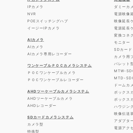
IPカメラ
ダミーカ
NVR
電源映像
POEスイッチングハブ
映像延長
イージーIPカメラ
電源延長
変換コネ
AIカメラ
モニター
AIカメラ
SDカード
AIカメラ専用レコーダー
カメラ用
バレット
ワンケーブルＰＯＣカメラシステム
MTW-S
ＰＯＣワンケーブルカメラ
MTD-S
ＰＯＣワンケーブルレコーダー
ドームカ
AHDツーケーブルカメラシステム
ボックス
AHDツーケーブルカメラ
ボックス
AHDレコーダー
ハウジン
映像伝送
SDカードカメラシステム
アダプタ
カメラ型
電源アク
特殊型