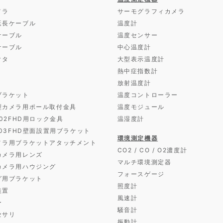
メラ
サーモグラフィカメラ
延長ケーブル
温度計
ケーブル
温度センサー
ケーブル
中心温度計
クタ
大型表示温度計
熱中症指数計
放射温度計
ブラケット
温度コントローラー
型カメラ用ポール取付金具
温度モジュール
D02FHD用ロック金具
温湿度計
D03FHD壁面設置用ブラケット
環境測定機器
メラ用ブラケットアタッチメント
CO2 / CO / O2濃度計
カメラ用レンズ
マルチ環境測定器
カメラ用ハウジング
フォースゲージ
グ用ブラケット
照度計
装置
風速計
ー
騒音計
セサリ
振動計