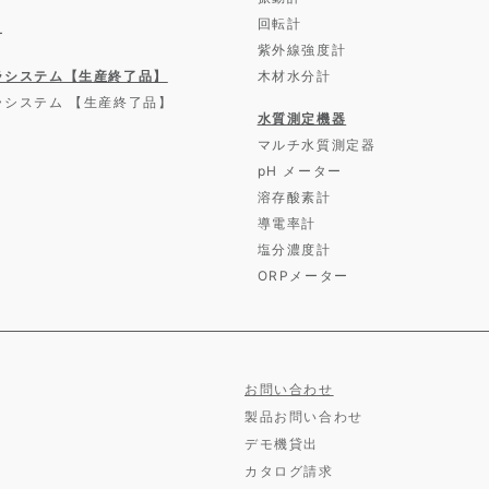
回転計
ー
紫外線強度計
ラシステム【生産終了品】
木材水分計
ラシステム 【生産終了品】
水質測定機器
マルチ水質測定器
pH メーター
溶存酸素計
導電率計
塩分濃度計
ORPメーター
お問い合わせ
製品お問い合わせ
デモ機貸出
カタログ請求