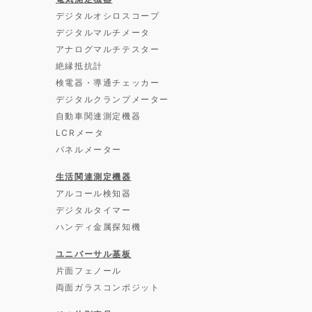
デジタルオシロスコープ
デジタルマルチメータ
アナログマルチテスター
絶縁抵抗計
検電器・導通チェッカー
デジタルクランプメーター
自動車関連測定機器
LCRメータ
パネルメーター
生活関連測定機器
アルコール検知器
デジタルタイマー
ハンディ金属探知機
ユニバーサル基板
片面フェノール
両面ガラスコンポジット