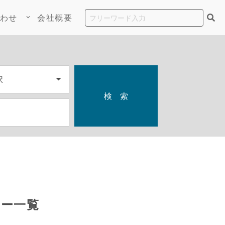
わせ
会社概要
keyboard_arrow_down
検 索
ー一覧