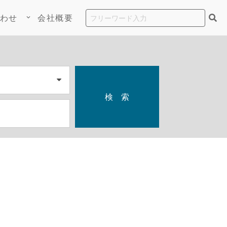
わせ
会社概要
keyboard_arrow_down
検 索