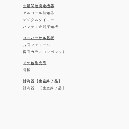
生活関連測定機器
アルコール検知器
デジタルタイマー
ハンディ金属探知機
ユニバーサル基板
片面フェノール
両面ガラスコンポジット
その他別売品
電極
計測器【生産終了品】
計測器 【生産終了品】