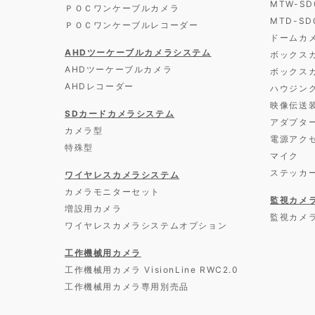
MTW-S
ＰＯＣワンケーブルカメラ
MTD-S
ＰＯＣワンケーブルレコーダー
ドームカ
AHDツーケーブルカメラシステム
ボックス
AHDツーケーブルカメラ
ボックス
AHDレコーダー
ハウジン
映像伝送
SDカードカメラシステム
アダプタ
カメラ型
電源アク
特殊型
マイク
ステッカ
ワイヤレスカメラシステム
カメラモニターセット
監視カメ
増設用カメラ
監視カメ
ワイヤレスカメラシステムオプション
工作機械用カメラ
工作機械用カメラ VisionLine RWC2.0
工作機械用カメラ専用別売品