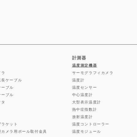
計測器
温度測定機器
メラ
サーモグラフィカメラ
延長ケーブル
温度計
ケーブル
温度センサー
ケーブル
中心温度計
クタ
大型表示温度計
熱中症指数計
放射温度計
ブラケット
温度コントローラー
型カメラ用ポール取付金具
温度モジュール