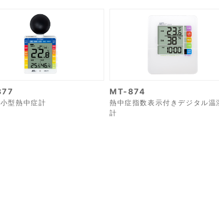
877
MT-874
付小型熱中症計
熱中症指数表示付きデジタル温
計