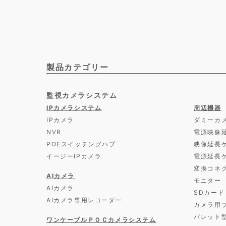
製品カテゴリー
監視カメラシステム
IPカメラシステム
周辺機器
IPカメラ
ダミーカ
NVR
電源映像
POEスイッチングハブ
映像延長
イージーIPカメラ
電源延長
変換コネ
AIカメラ
モニター
AIカメラ
SDカード
AIカメラ専用レコーダー
カメラ用
バレット
ワンケーブルＰＯＣカメラシステム