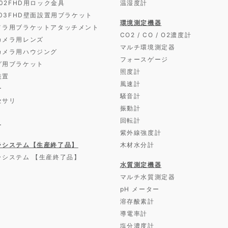
D02FHD用ロック金具
温湿度計
D03FHD壁面設置用ブラケット
環境測定機器
メラ用ブラケットアタッチメント
CO2 / CO / O2濃度計
カメラ用レンズ
マルチ環境測定器
カメラ用ハウジング
フォースゲージ
グ用ブラケット
照度計
装置
風速計
ー
騒音計
セサリ
振動計
回転計
ー
紫外線強度計
ラシステム【生産終了品】
木材水分計
ラシステム 【生産終了品】
水質測定機器
マルチ水質測定器
pH メーター
溶存酸素計
導電率計
塩分濃度計