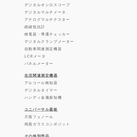
デジタルオシロスコープ
デジタルマルチメータ
アナログマルチテスター
絶縁抵抗計
検電器・導通チェッカー
デジタルクランプメーター
自動車関連測定機器
LCRメータ
パネルメーター
生活関連測定機器
アルコール検知器
デジタルタイマー
ハンディ金属探知機
ユニバーサル基板
片面フェノール
両面ガラスコンポジット
その他別売品