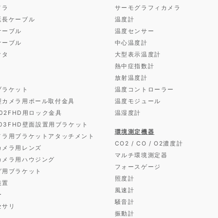
メラ
サーモグラフィカメラ
延長ケーブル
温度計
ケーブル
温度センサー
ケーブル
中心温度計
クタ
大型表示温度計
熱中症指数計
放射温度計
ブラケット
温度コントローラー
型カメラ用ポール取付金具
温度モジュール
D02FHD用ロック金具
温湿度計
D03FHD壁面設置用ブラケット
環境測定機器
メラ用ブラケットアタッチメント
CO2 / CO / O2濃度計
カメラ用レンズ
マルチ環境測定器
カメラ用ハウジング
フォースゲージ
グ用ブラケット
照度計
装置
風速計
ー
騒音計
セサリ
振動計