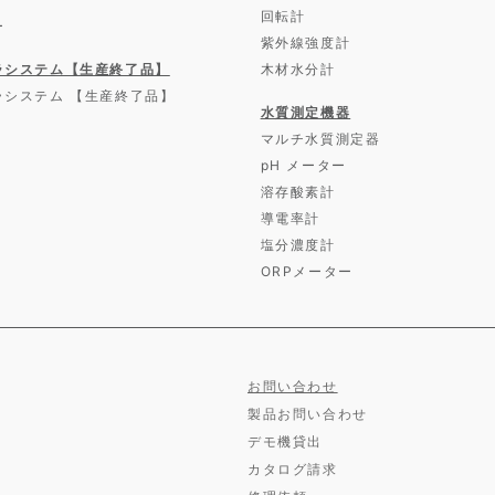
回転計
ー
紫外線強度計
ラシステム【生産終了品】
木材水分計
ラシステム 【生産終了品】
水質測定機器
マルチ水質測定器
pH メーター
溶存酸素計
導電率計
塩分濃度計
ORPメーター
お問い合わせ
製品お問い合わせ
デモ機貸出
カタログ請求