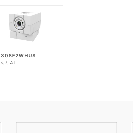
1308F2WHUS
んカムⅡ