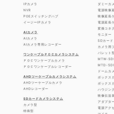
IPカメラ
ダミーカ
NVR
電源映像
POEスイッチングハブ
映像延長
イージーIPカメラ
電源延長
変換コネ
AIカメラ
モニター
AIカメラ
SDカード
AIカメラ専用レコーダー
カメラ用
バレット
ワンケーブルＰＯＣカメラシステム
MTW-S
ＰＯＣワンケーブルカメラ
MTD-S
ＰＯＣワンケーブルレコーダー
ドームカ
AHDツーケーブルカメラシステム
ボックス
AHDツーケーブルカメラ
ボックス
AHDレコーダー
ハウジン
映像伝送
SDカードカメラシステム
アダプタ
カメラ型
電源アク
特殊型
マイク